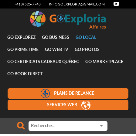
(418) 525-7748
INFOGOEXPLORIA@GMAIL.COM
Affaires
GO EXPLOREZ
GO BUSINESS
GO LOCAL
GO PRIME TIME
GO WEB TV
GO PHOTOS
GO CERTIFICATS CADEAUX QUÉBEC
GO MARKETPLACE
GO BOOK DIRECT
PLANS DE RELANCE
SERVICES WEB