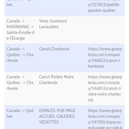
bec
y/127853/paddle-
passion-quebec
Canada ->
Vivez l'aventure
MATAWINIE ->
Lanaudiere
Sainte-Émélie-d
e-l'Énergie
Canada ->
Canot Charlevoix
https://www.goexp
Québec ->
Cha
loria.com/compan
rlevoix
y/146852/canot-c
harlevoix
Canada ->
Canot Rivière Noire
https://www.goexp
Québec ->
Cha
Charlevoix
loria.com/compan
rlevoix
y/146853/canot-ri
viere-noire-charlev
oix
Canada ->
Qué
ESPACES PUB PAGE
https://www.goexp
bec
ACCUEIL GALERIES
loria.com/compan
VEDETTES
y/147005/espaces-
pub-page-accueil-g