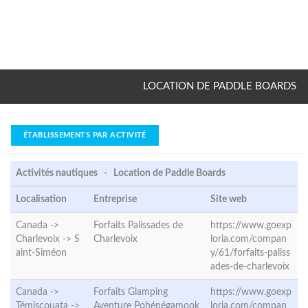
LOCATION DE PADDLE BOARDS
ÉTABLISSEMENTS PAR ACTIVITÉ
Activités nautiques - Location de Paddle Boards
Localisation
Entreprise
Site web
Canada ->
Forfaits Palissades de
https://www.goexp
Charlevoix ->
S
Charlevoix
loria.com/compan
aint-Siméon
y/61/forfaits-paliss
ades-de-charlevoix
Canada ->
Forfaits Glamping
https://www.goexp
Témiscouata ->
Aventure Pohénégamook
loria.com/compan