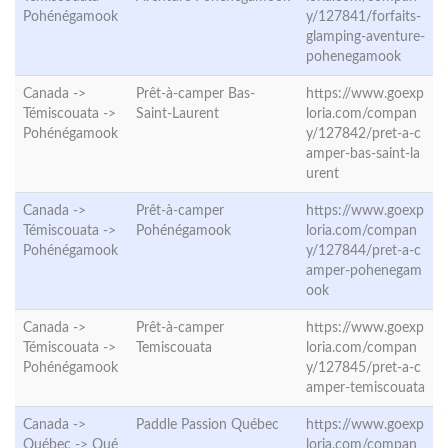
Pohénégamook
y/127841/forfaits-
glamping-aventure-
pohenegamook
Canada ->
Prêt-à-camper Bas-
https://www.goexp
Témiscouata ->
Saint-Laurent
loria.com/compan
Pohénégamook
y/127842/pret-a-c
amper-bas-saint-la
urent
Canada ->
Prêt-à-camper
https://www.goexp
Témiscouata ->
Pohénégamook
loria.com/compan
Pohénégamook
y/127844/pret-a-c
amper-pohenegam
ook
Canada ->
Prêt-à-camper
https://www.goexp
Témiscouata ->
Temiscouata
loria.com/compan
Pohénégamook
y/127845/pret-a-c
amper-temiscouata
Canada ->
Paddle Passion Québec
https://www.goexp
Québec ->
Qué
loria.com/compan