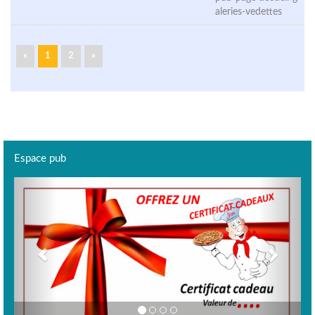
aleries-vedettes
«
1
2
»
Espace pub
Previous
Next