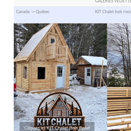
GALERIES VEDETT
Canada ->
Québec
KIT Chalet bois ron
Cliquez ici KIT Chalet Bois Rond