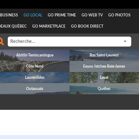
BUSINESS
GO LOCAL
GO PRIME TIME
GO WEB TV
GO PHOTOS
DEAUX QUÉBEC
GO MARKETPLACE
GO BOOK DIRECT
Abitibi-Temiscamingue
Bas Saint-Laurent
Côte-Nord
Eeyou Istchee Baie-James
Laurentides
Laval
Outaouais
Québec