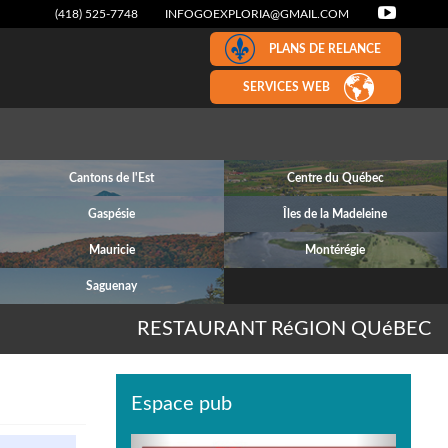
(418) 525-7748
INFOGOEXPLORIA@GMAIL.COM
PLANS DE RELANCE
SERVICES WEB
Cantons de l'Est
Centre du Québec
Gaspésie
Îles de la Madeleine
Mauricie
Montérégie
Saguenay
RESTAURANT RéGION QUéBEC
Espace pub
Previous
Next