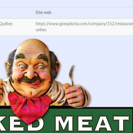
Site web
 Québec
https://www.goexploria.com/company/152/restauran
uebec