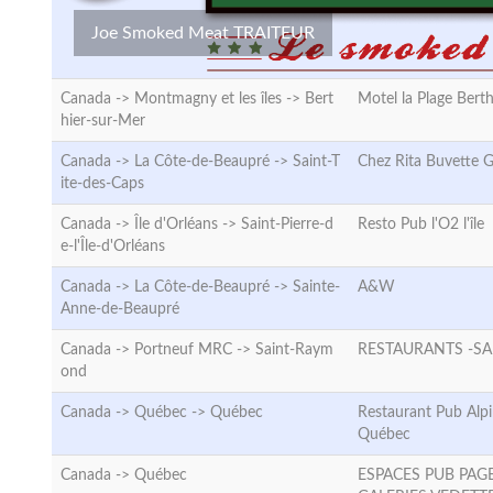
Joe Smoked Meat TRAITEUR
Canada -> Montmagny et les îles ->
Bert
Motel la Plage Bert
hier-sur-Mer
Canada -> La Côte-de-Beaupré ->
Saint-T
Chez Rita Buvette
ite-des-Caps
Canada -> Île d'Orléans ->
Saint-Pierre-d
Resto Pub l'O2 l'île
e-l'Île-d'Orléans
Canada -> La Côte-de-Beaupré ->
Sainte-
A&W
Anne-de-Beaupré
Canada -> Portneuf MRC ->
Saint-Raym
RESTAURANTS -S
ond
Canada -> Québec ->
Québec
Restaurant Pub Alpi
Québec
Canada ->
Québec
ESPACES PUB PAG