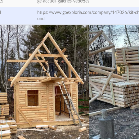
ES
ge-accueil-galeries-vedettes
d
https://www.goexploria.com/company/147026/kit-cha
ond