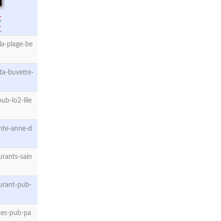
a-plage-be
ta-buvette-
b-lo2-lile
nte-anne-d
rants-sain
urant-pub-
ces-pub-pa