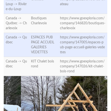
Loup ->
Rivièr
ateau
e-du-Loup
Canada ->
Boutiques
https://www.goexploria.com/
Québec ->
Ch
Charlevoix
company/146820/boutiques-
arlevoix
charlevoix
Canada ->
Qu
ESPACES PUB
https://www.goexploria.com/
ébec
PAGE ACCUEIL
company/147005/espaces-p
GALERIES
ub-page-accueil-galeries-vede
VEDETTES
ttes
Canada ->
Qu
KIT Chalet bois
https://www.goexploria.com/
ébec
rond
company/147026/kit-chalet-
bois-rond