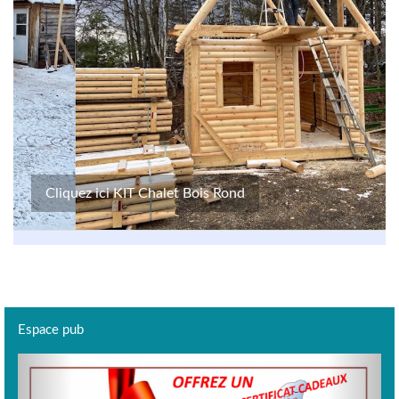
Cliquez ici KIT Chalet Bois Rond
Espace pub
Previous
Next