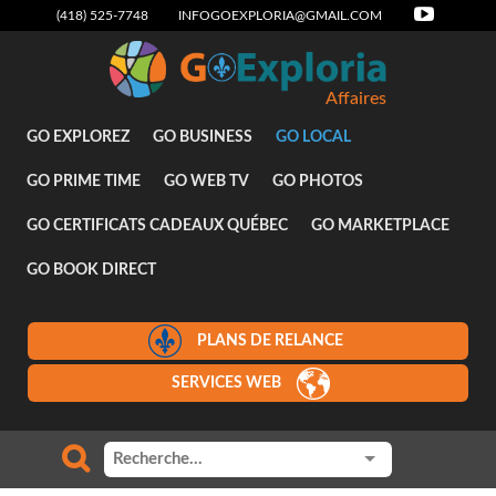
(418) 525-7748
INFOGOEXPLORIA@GMAIL.COM
Affaires
GO EXPLOREZ
GO BUSINESS
GO LOCAL
GO PRIME TIME
GO WEB TV
GO PHOTOS
GO CERTIFICATS CADEAUX QUÉBEC
GO MARKETPLACE
GO BOOK DIRECT
PLANS DE RELANCE
SERVICES WEB