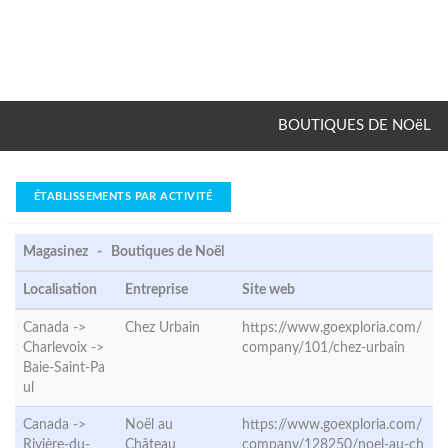
BOUTIQUES DE NOëL
ÉTABLISSEMENTS PAR ACTIVITÉ
Magasinez - Boutiques de Noël
Localisation
Entreprise
Site web
Canada ->
Chez Urbain
https://www.goexploria.com/
Charlevoix ->
company/101/chez-urbain
Baie-Saint-Pa
ul
Canada ->
Noël au
https://www.goexploria.com/
Rivière-du-
Château
company/128250/noel-au-ch