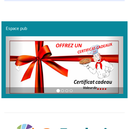
Espace pub
Previous
Next