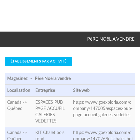
PèRE NOëL A VENDRE
ÉTABLISSEMENTS PAR ACTIVITÉ
Magasinez - Père Noël a vendre
Localisation
Entreprise
Site web
Canada ->
ESPACES PUB
https://www.goexploria.com/c
Québec
PAGE ACCUEIL
ompany/147005/espaces-pub-
GALERIES
page-accueil-galeries-vedettes
VEDETTES
Canada ->
KIT Chalet bois
https://www.goexploria.com/c
Québec
rond
ompany/147026/kit-chalet-boi