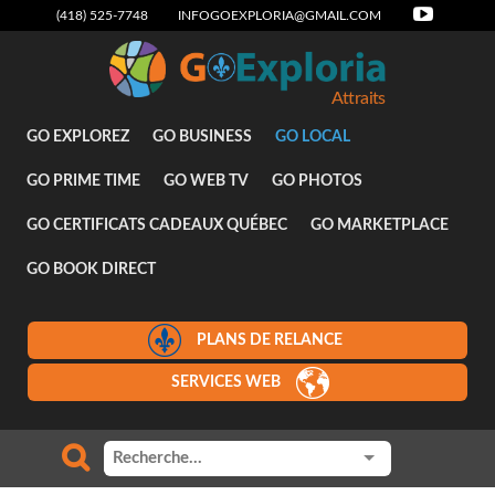
(418) 525-7748
INFOGOEXPLORIA@GMAIL.COM
Attraits
GO EXPLOREZ
GO BUSINESS
GO LOCAL
GO PRIME TIME
GO WEB TV
GO PHOTOS
GO CERTIFICATS CADEAUX QUÉBEC
GO MARKETPLACE
GO BOOK DIRECT
PLANS DE RELANCE
SERVICES WEB