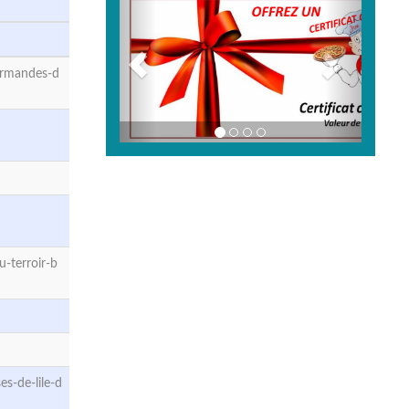
urmandes-d
-terroir-b
s-de-lile-d