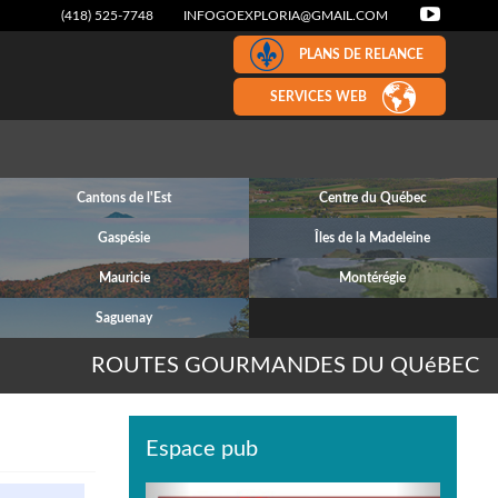
(418) 525-7748
INFOGOEXPLORIA@GMAIL.COM
PLANS DE RELANCE
SERVICES WEB
Cantons de l'Est
Centre du Québec
Gaspésie
Îles de la Madeleine
Mauricie
Montérégie
Saguenay
ROUTES GOURMANDES DU QUéBEC
Espace pub
Previous
Next