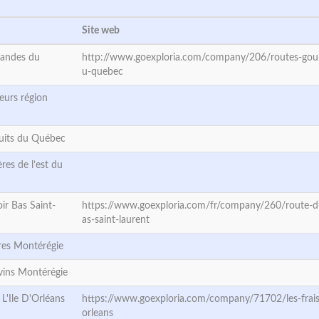
Site web
andes du
http://www.goexploria.com/company/206/routes-go
u-quebec
eurs région
cuits du Québec
res de l’est du
ir Bas Saint-
https://www.goexploria.com/fr/company/260/route-du
as-saint-laurent
res Montérégie
vins Montérégie
 L'Ile D'Orléans
https://www.goexploria.com/company/71702/les-fraise
orleans