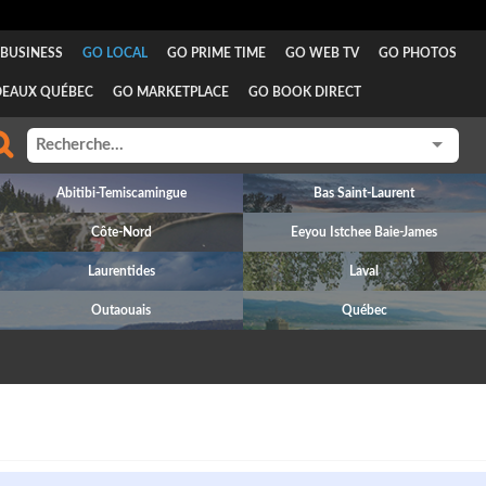
BUSINESS
GO LOCAL
GO PRIME TIME
GO WEB TV
GO PHOTOS
DEAUX QUÉBEC
GO MARKETPLACE
GO BOOK DIRECT
Abitibi-Temiscamingue
Bas Saint-Laurent
Côte-Nord
Eeyou Istchee Baie-James
Laurentides
Laval
Outaouais
Québec