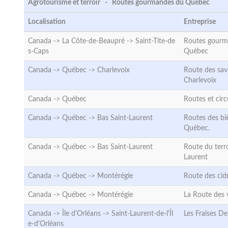
Agrotourisme et terroir - Routes gourmandes du Québec
Localisation
Entreprise
Canada -> La Côte-de-Beaupré ->
Saint-Tite-de
Routes gourm
s-Caps
Québec
Canada -> Québec ->
Charlevoix
Route des sav
Charlevoix
Canada ->
Québec
Routes et cir
Canada -> Québec ->
Bas Saint-Laurent
Routes des biè
Québec.
Canada -> Québec ->
Bas Saint-Laurent
Route du terro
Laurent
Canada -> Québec ->
Montérégie
Route des cid
Canada -> Québec ->
Montérégie
La Route des 
Canada -> Île d'Orléans ->
Saint-Laurent-de-l'Îl
Les Fraises De
e-d'Orléans