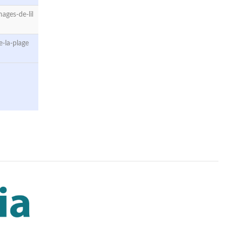
ges-de-lil
-la-plage