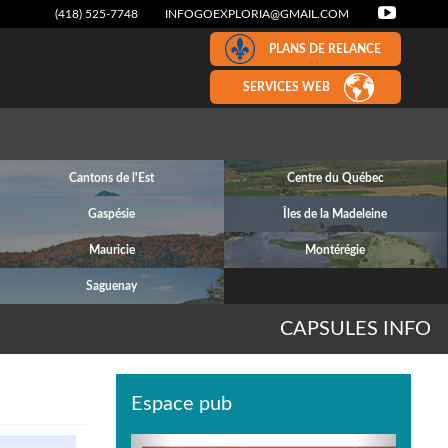
(418) 525-7748
INFOGOEXPLORIA@GMAIL.COM
PLANS DE RELANCE
SERVICES WEB
Cantons de l'Est
Centre du Québec
Gaspésie
Îles de la Madeleine
Mauricie
Montérégie
Saguenay
CAPSULES INFO
Espace pub
Previous
Next