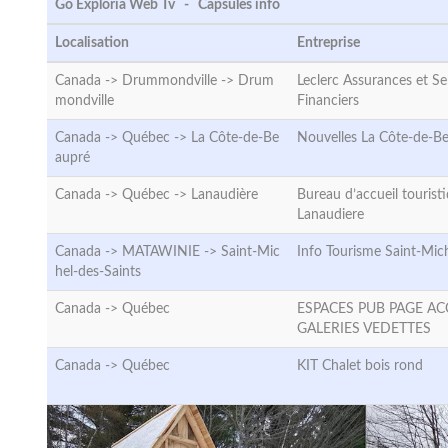
Go Exploria Web Tv - Capsules info
Localisation
Entreprise
Canada -> Drummondville ->
Drum
Leclerc Assurances et Se
mondville
Financiers
Canada -> Québec ->
La Côte-de-Be
Nouvelles La Côte-de-B
aupré
Canada -> Québec ->
Lanaudière
Bureau d’accueil tourist
Lanaudiere
Canada -> MATAWINIE ->
Saint-Mic
Info Tourisme Saint-Mic
hel-des-Saints
Canada ->
Québec
ESPACES PUB PAGE AC
GALERIES VEDETTES
Canada ->
Québec
KIT Chalet bois rond