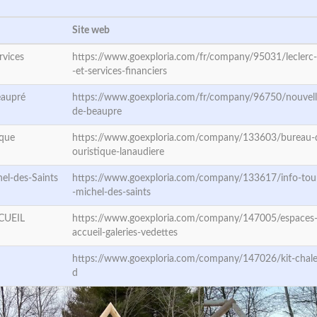
Site web
rvices
https://www.goexploria.com/fr/company/95031/leclerc
-et-services-financiers
eaupré
https://www.goexploria.com/fr/company/96750/nouvelle
de-beaupre
ique
https://www.goexploria.com/company/133603/bureau-d
ouristique-lanaudiere
hel-des-Saints
https://www.goexploria.com/company/133617/info-tour
-michel-des-saints
CUEIL
https://www.goexploria.com/company/147005/espaces
accueil-galeries-vedettes
https://www.goexploria.com/company/147026/kit-chale
d