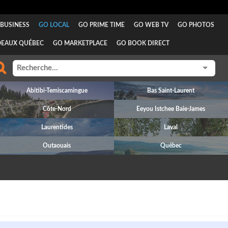
BUSINESS
GO LOCAL
GO PRIME TIME
GO WEB TV
GO PHOTOS
DEAUX QUÉBEC
GO MARKETPLACE
GO BOOK DIRECT
Abitibi-Temiscamingue
Bas Saint-Laurent
Côte-Nord
Eeyou Istchee Baie-James
Laurentides
Laval
Outaouais
Québec