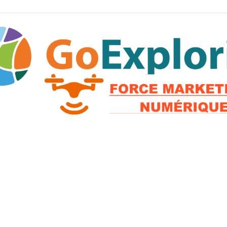
2026 © GoExploria ~ Tous droits réservés