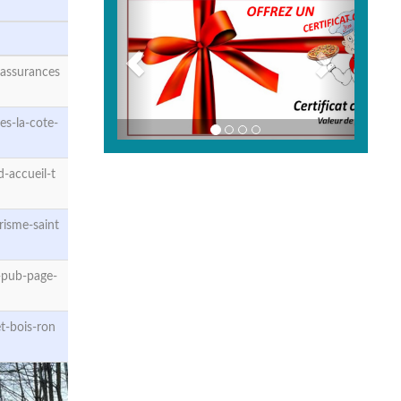
-assurances
s-la-cote-
-accueil-t
isme-saint
-pub-page-
t-bois-ron