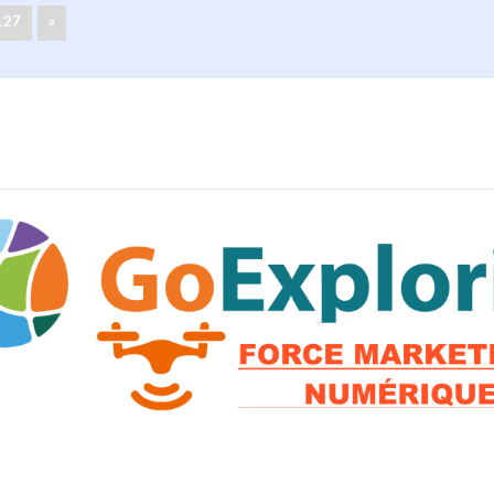
127
»