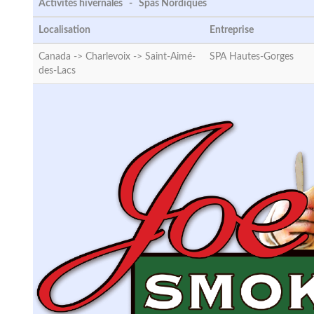
Activités hivernales - Spas Nordiques
Localisation
Entreprise
Canada -> Charlevoix ->
Saint-Aimé-
SPA Hautes-Gorges
des-Lacs