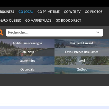
BUSINESS
GO LOCAL
GO PRIME TIME
GO WEB TV
GO PHOTOS
DEAUX QUÉBEC
GO MARKETPLACE
GO BOOK DIRECT
Abitibi-Temiscamingue
Bas Saint-Laurent
Côte-Nord
Eeyou Istchee Baie-James
Laurentides
Laval
Outaouais
Québec