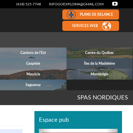
(418) 525-7748
INFOGOEXPLORIA@GMAIL.COM
PLANS DE RELANCE
SERVICES WEB
Cantons de l'Est
Centre du Québec
Gaspésie
Îles de la Madeleine
Mauricie
Montérégie
Saguenay
SPAS NORDIQUES
Espace pub
Previous
Next