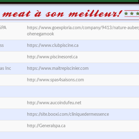
SPA
https://www.goexploria.com/company/9413/nature-auberg
ohenegamook
ss
https://www.clubpiscine.ca
http://www.piscinesorel.ca
as Inc
https://www.maitrepiscinier.com
http://www.spas4saisons.com
http://www.aucoindufeu.net
https://site.booxi.com/cliniquedermessence
http://Generalspa.ca