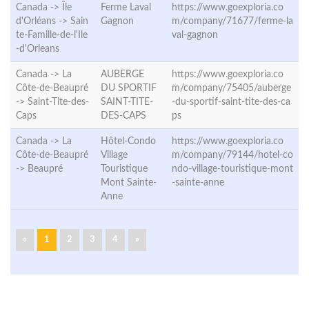
Canada -> Île
Ferme Laval
https://www.goexploria.co
d'Orléans ->
Sain
Gagnon
m/company/71677/ferme-la
te-Famille-de-l'Ile
val-gagnon
-d'Orleans
Canada -> La
AUBERGE
https://www.goexploria.co
Côte-de-Beaupré
DU SPORTIF
m/company/75405/auberge
->
Saint-Tite-des-
SAINT-TITE-
-du-sportif-saint-tite-des-ca
Caps
DES-CAPS
ps
Canada -> La
Hôtel-Condo
https://www.goexploria.co
Côte-de-Beaupré
Village
m/company/79144/hotel-co
->
Beaupré
Touristique
ndo-village-touristique-mont
Mont Sainte-
-sainte-anne
Anne
«
1
2
3
4
»