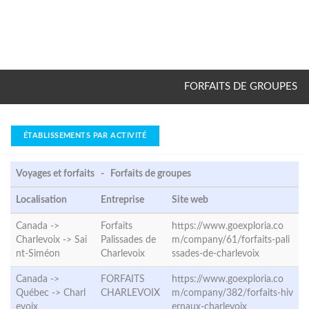
FORFAITS DE GROUPES
ÉTABLISSEMENTS PAR ACTIVITÉ
Voyages et forfaits - Forfaits de groupes
Localisation
Entreprise
Site web
Canada ->
Forfaits
https://www.goexploria.co
Charlevoix ->
Sai
Palissades de
m/company/61/forfaits-pali
nt-Siméon
Charlevoix
ssades-de-charlevoix
Canada ->
FORFAITS
https://www.goexploria.co
Québec ->
Charl
CHARLEVOIX
m/company/382/forfaits-hiv
evoix
ernaux-charlevoix