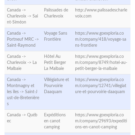
Canada ->
Palissades de
http://www.palissadescharle
Charlevoix ->
Sai
Charlevoix
voix.com
nt-Siméon
Canada ->
Voyage Sans
https://www.goexploria.co
Portneuf MRC ->
Frontière
m/company/418/voyage-sa
Saint-Raymond
ns-frontiere
Canada ->
Hôtel Au
https://www.goexploria.co
Charlevoix ->
La
Petit Berger
m/company/8749/hotel-au-
Malbaie
La Malbaie
petit-berger-la-malbaie
Canada ->
Villégiature et
https://www.goexploria.co
Montmagny et
Pourvoirie
m/company/12741/villegiat
les îles ->
Saint-J
Daaquam
ure-et-pourvoirie-daaquam
ust-de-Bretenière
s
Canada ->
Québ
Expéditions
https://www.goexploria.co
ec
en canot
m/company/29693/expediti
camping
ons-en-canot-camping