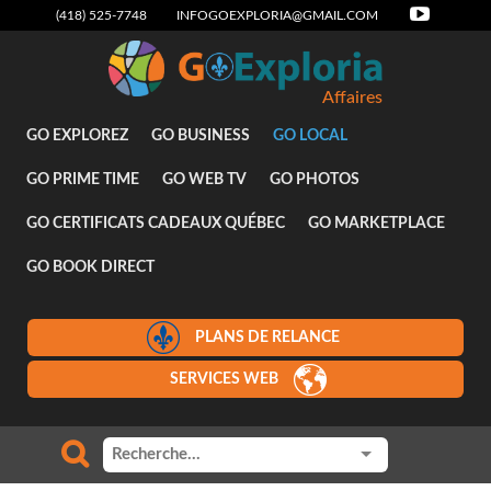
(418) 525-7748
INFOGOEXPLORIA@GMAIL.COM
Affaires
GO EXPLOREZ
GO BUSINESS
GO LOCAL
GO PRIME TIME
GO WEB TV
GO PHOTOS
GO CERTIFICATS CADEAUX QUÉBEC
GO MARKETPLACE
GO BOOK DIRECT
PLANS DE RELANCE
SERVICES WEB