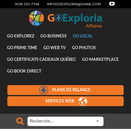
(418) 525-7748
INFOGOEXPLORIA@GMAIL.COM
Affaires
GO EXPLOREZ
GO BUSINESS
GO LOCAL
GO PRIME TIME
GO WEB TV
GO PHOTOS
GO CERTIFICATS CADEAUX QUÉBEC
GO MARKETPLACE
GO BOOK DIRECT
PLANS DE RELANCE
SERVICES WEB