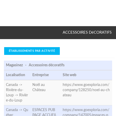
ACCESSOIRES DéCORATIFS
ÉTABLISSEMENTS PAR ACTIVITÉ
Magasinez - Accessoires décoratifs
Localisation
Entreprise
Site web
Canada ->
Noël au
https://www.goexploria.com/
Rivière-du-
Château
company/128250/noel-au-ch
Loup ->
Rivièr
ateau
e-du-Loup
Canada ->
Qu
ESPACES PUB
https://www.goexploria.com/
ébec
PAGE ACCUEIL
company/147005/espaces-p