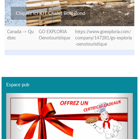
Cliquez ici KIT Chalet Bois Rond
Canada ->
Qu
GO EXPLORIA
https://www.goexploria.com/
ébec
Oenotouristique
company/147281/go-exploria
-oenotouristique
Espace pub
Previous
Next