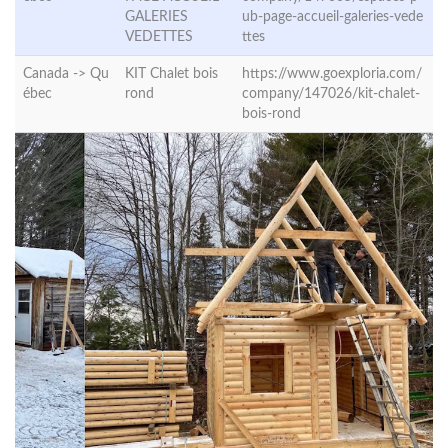
GALERIES
ub-page-accueil-galeries-vede
VEDETTES
ttes
Canada ->
Qu
KIT Chalet bois
https://www.goexploria.com/
ébec
rond
company/147026/kit-chalet-
bois-rond