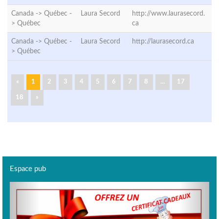
Canada -> Québec -
Laura Secord
http://www.laurasecord.
>
Québec
ca
Canada -> Québec -
Laura Secord
http://laurasecord.ca
>
Québec
«
1
2
3
4
5
6
7
8
...
17
18
»
Espace pub
Previous
Next