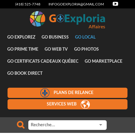
(418) 525-7748
INFOGOEXPLORIA@GMAIL.COM
Affaires
GO EXPLOREZ
GO BUSINESS
GO LOCAL
GO PRIME TIME
GO WEB TV
GO PHOTOS
GO CERTIFICATS CADEAUX QUÉBEC
GO MARKETPLACE
GO BOOK DIRECT
PLANS DE RELANCE
SERVICES WEB