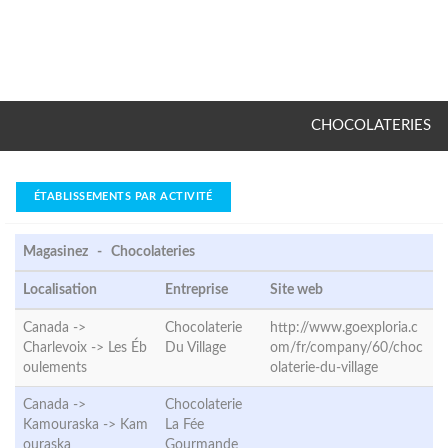
CHOCOLATERIES
ÉTABLISSEMENTS PAR ACTIVITÉ
Magasinez - Chocolateries
Localisation
Entreprise
Site web
Canada ->
Chocolaterie
http://www.goexploria.c
Charlevoix ->
Les Éb
Du Village
om/fr/company/60/choc
oulements
olaterie-du-village
Canada ->
Chocolaterie
Kamouraska ->
Kam
La Fée
ouraska
Gourmande