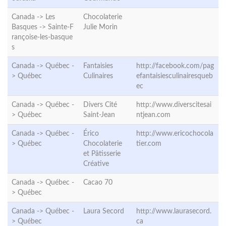
Canada -> Les
Chocolaterie
Basques ->
Sainte-F
Julie Morin
rançoise-les-basque
s
Canada -> Québec -
Fantaisies
http://facebook.com/pag
>
Québec
Culinaires
efantaisiesculinairesqueb
ec
Canada -> Québec -
Divers Cité
http://www.diverscitesai
>
Québec
Saint-Jean
ntjean.com
Canada -> Québec -
Érico
http://www.ericochocola
>
Québec
Chocolaterie
tier.com
et Pâtisserie
Créative
Canada -> Québec -
Cacao 70
>
Québec
Canada -> Québec -
Laura Secord
http://www.laurasecord.
>
Québec
ca