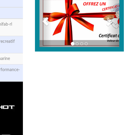
fab-rl
ecreatif
arine
rformance-