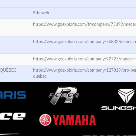
Site web
https://www.goexploria.com/fr/company/75399/mecani
https://www.goexploria.com/company/76832/demers-r
https://www.goexploria.com/company/92727/masse-m
 QUÉBEC
https://www.goexploria.com/company/127819/pro-pe
quebec