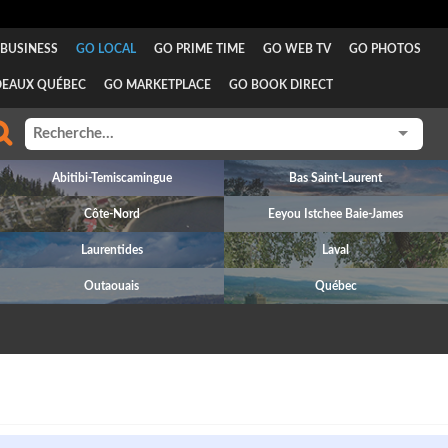
BUSINESS
GO LOCAL
GO PRIME TIME
GO WEB TV
GO PHOTOS
DEAUX QUÉBEC
GO MARKETPLACE
GO BOOK DIRECT
Abitibi-Temiscamingue
Bas Saint-Laurent
Côte-Nord
Eeyou Istchee Baie-James
Laurentides
Laval
Outaouais
Québec