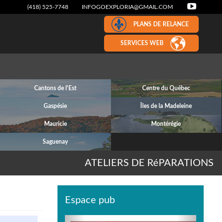
(418) 525-7748
INFOGOEXPLORIA@GMAIL.COM
PLANS DE RELANCE
SERVICES WEB
Cantons de l'Est
Centre du Québec
Gaspésie
Îles de la Madeleine
Mauricie
Montérégie
Saguenay
ATELIERS DE RéPARATIONS
Espace pub
Previous
Next