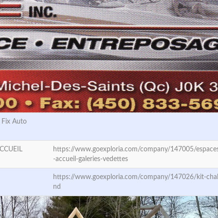
- Fix Auto
CCUEIL
https://www.goexploria.com/company/147005/espace
-accueil-galeries-vedettes
https://www.goexploria.com/company/147026/kit-chal
nd