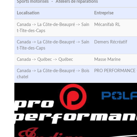
Sports motorisés - Ateliers de réparations
Localisation
Entreprise
Canada -> La Côte-de-Beaupré ->
Sain
Mécanifab RL
t-Tite-des-Caps
Canada -> La Côte-de-Beaupré ->
Sain
Demers Récréatif
t-Tite-des-Caps
Canada -> Québec ->
Québec
Masse Marine
Canada -> La Côte-de-Beaupré ->
Bois
PRO PERFORMANCE
chatel