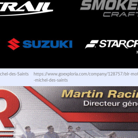
chel-des-Saints
https://www.goexploria.com/company/128757/blr-moto
-michel-des-saints