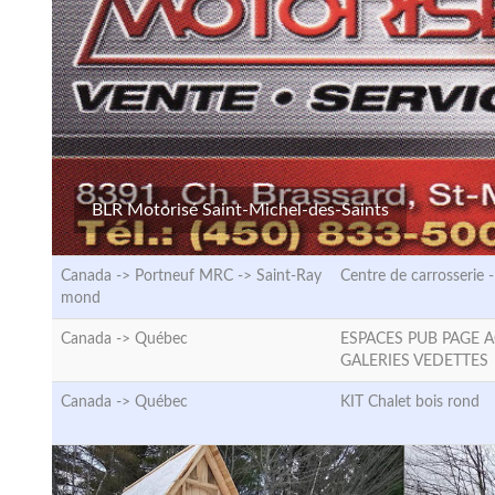
BLR Motorisé Saint-Michel-des-Saints
Canada -> Portneuf MRC ->
Saint-Ray
Centre de carrosserie 
mond
Canada ->
Québec
ESPACES PUB PAGE A
GALERIES VEDETTES
Canada ->
Québec
KIT Chalet bois rond