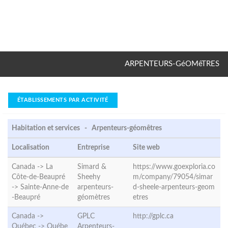
ARPENTEURS-GéOMêTRES
ÉTABLISSEMENTS PAR ACTIVITÉ
Habitation et services - Arpenteurs-géomêtres
Localisation
Entreprise
Site web
Canada -> La
Simard &
https://www.goexploria.co
Côte-de-Beaupré
Sheehy
m/company/79054/simar
->
Sainte-Anne-de
arpenteurs-
d-sheele-arpenteurs-geom
-Beaupré
géomètres
etres
Canada ->
GPLC
http://gplc.ca
Québec ->
Québe
Arpenteurs-