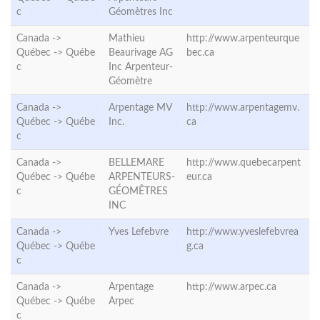
c
Géomètres Inc
Canada ->
Mathieu
http://www.arpenteurque
Québec ->
Québe
Beaurivage AG
bec.ca
c
Inc Arpenteur-
Géomètre
Canada ->
Arpentage MV
http://www.arpentagemv.
Québec ->
Québe
Inc.
ca
c
Canada ->
BELLEMARE
http://www.quebecarpent
Québec ->
Québe
ARPENTEURS-
eur.ca
c
GÉOMÊTRES
INC
Canada ->
Yves Lefebvre
http://www.yveslefebvrea
Québec ->
Québe
g.ca
c
Canada ->
Arpentage
http://www.arpec.ca
Québec ->
Québe
Arpec
c