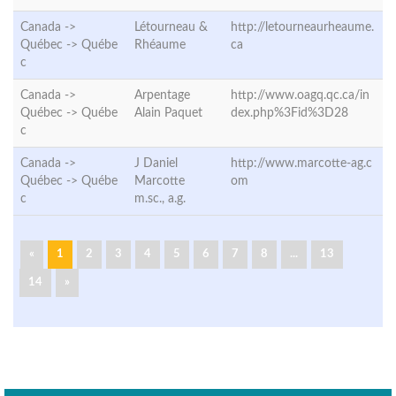
Canada ->
Létourneau &
http://letourneaurheaume.
Québec ->
Québe
Rhéaume
ca
c
Canada ->
Arpentage
http://www.oagq.qc.ca/in
Québec ->
Québe
Alain Paquet
dex.php%3Fid%3D28
c
Canada ->
J Daniel
http://www.marcotte-ag.c
Québec ->
Québe
Marcotte
om
c
m.sc., a.g.
«
1
2
3
4
5
6
7
8
...
13
14
»