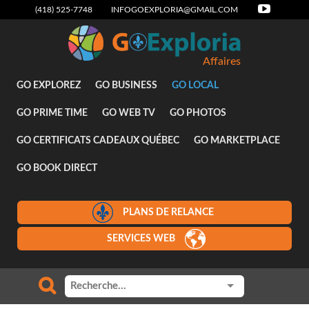
(418) 525-7748
INFOGOEXPLORIA@GMAIL.COM
Affaires
GO EXPLOREZ
GO BUSINESS
GO LOCAL
GO PRIME TIME
GO WEB TV
GO PHOTOS
GO CERTIFICATS CADEAUX QUÉBEC
GO MARKETPLACE
GO BOOK DIRECT
PLANS DE RELANCE
SERVICES WEB