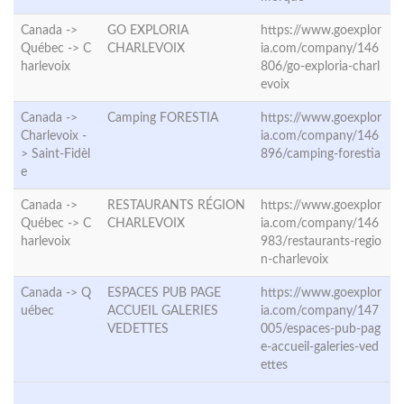
Canada ->
GO EXPLORIA
https://www.goexplor
Québec ->
C
CHARLEVOIX
ia.com/company/146
harlevoix
806/go-exploria-charl
evoix
Canada ->
Camping FORESTIA
https://www.goexplor
Charlevoix -
ia.com/company/146
>
Saint-Fidèl
896/camping-forestia
e
Canada ->
RESTAURANTS RÉGION
https://www.goexplor
Québec ->
C
CHARLEVOIX
ia.com/company/146
harlevoix
983/restaurants-regio
n-charlevoix
Canada ->
Q
ESPACES PUB PAGE
https://www.goexplor
uébec
ACCUEIL GALERIES
ia.com/company/147
VEDETTES
005/espaces-pub-pag
e-accueil-galeries-ved
ettes