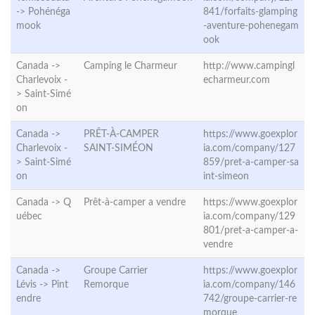
->
Pohénéga
841/forfaits-glamping
mook
-aventure-pohenegam
ook
Canada ->
Camping le Charmeur
http://www.campingl
Charlevoix -
echarmeur.com
>
Saint-Simé
on
Canada ->
PRÊT-À-CAMPER
https://www.goexplor
Charlevoix -
SAINT-SIMÉON
ia.com/company/127
>
Saint-Simé
859/pret-a-camper-sa
on
int-simeon
Canada ->
Q
Prêt-à-camper a vendre
https://www.goexplor
uébec
ia.com/company/129
801/pret-a-camper-a-
vendre
Canada ->
Groupe Carrier
https://www.goexplor
Lévis ->
Pint
Remorque
ia.com/company/146
endre
742/groupe-carrier-re
morque