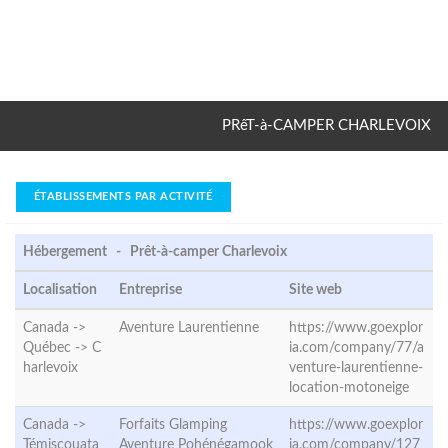
PRêT-à-CAMPER CHARLEVOIX
ÉTABLISSEMENTS PAR ACTIVITÉ
Hébergement - Prêt-à-camper Charlevoix
Localisation
Entreprise
Site web
Canada ->
Aventure Laurentienne
https://www.goexplor
Québec ->
C
ia.com/company/77/a
harlevoix
venture-laurentienne-
location-motoneige
Canada ->
Forfaits Glamping
https://www.goexplor
Témiscouata
Aventure Pohénégamook
ia.com/company/127