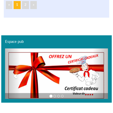
«
1
2
»
Espace pub
Previous
Next