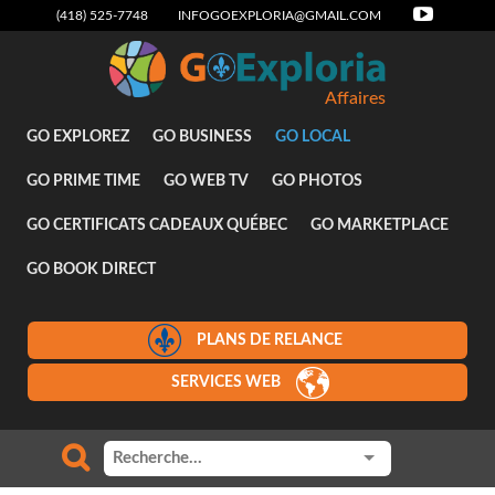
(418) 525-7748
INFOGOEXPLORIA@GMAIL.COM
Affaires
GO EXPLOREZ
GO BUSINESS
GO LOCAL
GO PRIME TIME
GO WEB TV
GO PHOTOS
GO CERTIFICATS CADEAUX QUÉBEC
GO MARKETPLACE
GO BOOK DIRECT
PLANS DE RELANCE
SERVICES WEB