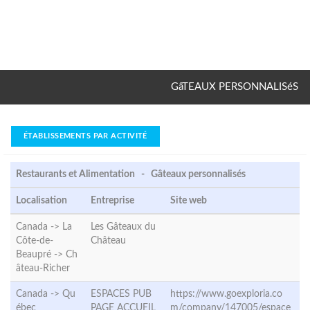
GâTEAUX PERSONNALISéS
ÉTABLISSEMENTS PAR ACTIVITÉ
Restaurants et Alimentation - Gâteaux personnalisés
Localisation
Entreprise
Site web
Canada -> La
Les Gâteaux du
Côte-de-
Château
Beaupré ->
Ch
âteau-Richer
Canada ->
Qu
ESPACES PUB
https://www.goexploria.co
ébec
PAGE ACCUEIL
m/company/147005/espace