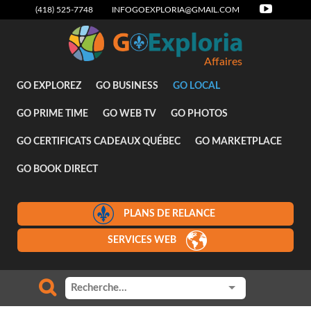
(418) 525-7748
INFOGOEXPLORIA@GMAIL.COM
Affaires
GO EXPLOREZ
GO BUSINESS
GO LOCAL
GO PRIME TIME
GO WEB TV
GO PHOTOS
GO CERTIFICATS CADEAUX QUÉBEC
GO MARKETPLACE
GO BOOK DIRECT
PLANS DE RELANCE
SERVICES WEB