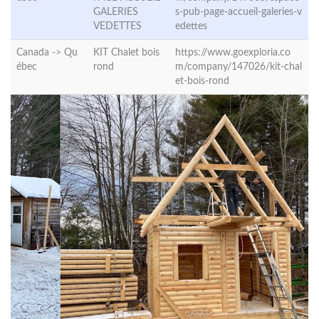
GALERIES
s-pub-page-accueil-galeries-v
VEDETTES
edettes
Canada ->
Qu
KIT Chalet bois
https://www.goexploria.co
ébec
rond
m/company/147026/kit-chal
et-bois-rond