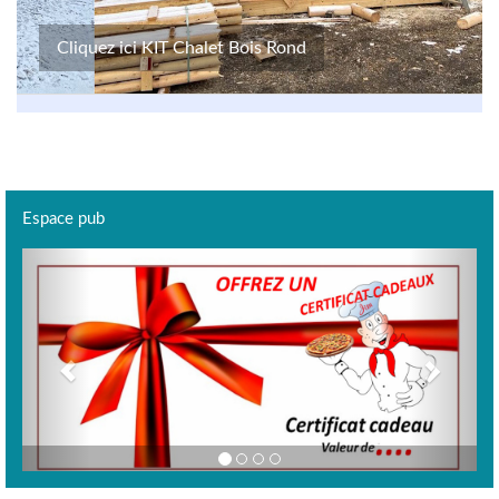
Cliquez ici KIT Chalet Bois Rond
Espace pub
Previous
Next