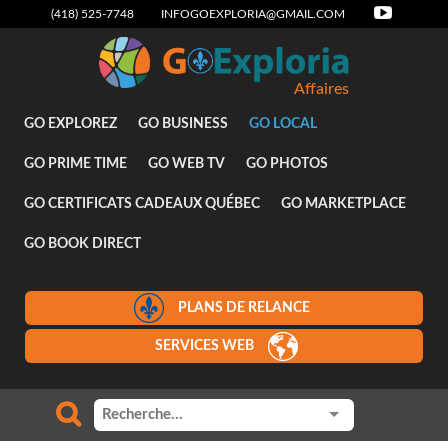
(418) 525-7748
INFOGOEXPLORIA@GMAIL.COM
Affaires
GO EXPLOREZ
GO BUSINESS
GO LOCAL
GO PRIME TIME
GO WEB TV
GO PHOTOS
GO CERTIFICATS CADEAUX QUÉBEC
GO MARKETPLACE
GO BOOK DIRECT
PLANS DE RELANCE
SERVICES WEB