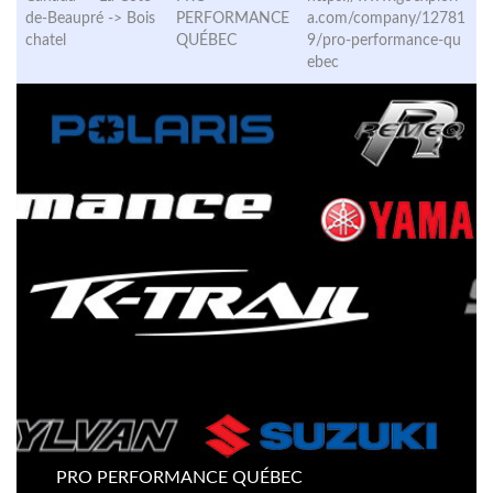
de-Beaupré ->
Bois
PERFORMANCE
a.com/company/12781
chatel
QUÉBEC
9/pro-performance-qu
ebec
PRO PERFORMANCE QUÉBEC