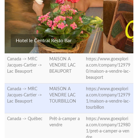
Hotel le Central Resto Bar
Canada -> MRC
MAISON A
https://www.goexplori
Jacques-Cartier ->
VENDRE LAC
a.com/company/12979
Lac Beauport
BEAUPORT
0/maison-a-vendre-lac-
beauport
Canada -> MRC
MAISON A
https://www.goexplori
Jacques-Cartier ->
VENDRE LAC
a.com/company/12979
Lac Beauport
TOURBILLON
1/maison-a-vendre-lac-
tourbillon
Canada ->
Québec
Prêt-à-camper a
https://www.goexplori
vendre
a.com/company/12980
1/pret-a-camper-a-ven
dre