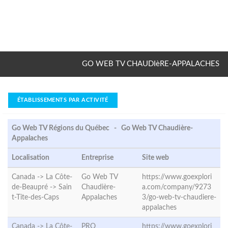
GO WEB TV CHAUDIèRE-APPALACHES
ÉTABLISSEMENTS PAR ACTIVITÉ
Go Web TV Régions du Québec - Go Web TV Chaudière-
Appalaches
Localisation
Entreprise
Site web
Canada -> La Côte-
Go Web TV
https://www.goexplori
de-Beaupré ->
Sain
Chaudière-
a.com/company/9273
t-Tite-des-Caps
Appalaches
3/go-web-tv-chaudiere-
appalaches
Canada -> La Côte-
PRO
https://www.goexplori