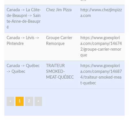
Canada -> La Côte-
Chez Jim Pizza
http://www.chezjimpizz
de-Beaupré ->
Sain
a.com
te-Anne-de-Beaupr
é
Canada -> Lévis ->
Groupe Carrier
https://www.goexplori
Pintendre
Remorque
a.com/company/14674
2/groupe-carrier-remor
que
Canada -> Québec
TRAITEUR
https://www.goexplori
->
Québec
SMOKED-
a.com/company/14687
MEAT-QUÉBEC
4/traiteur-smoked-mea
t-quebec
«
1
2
»