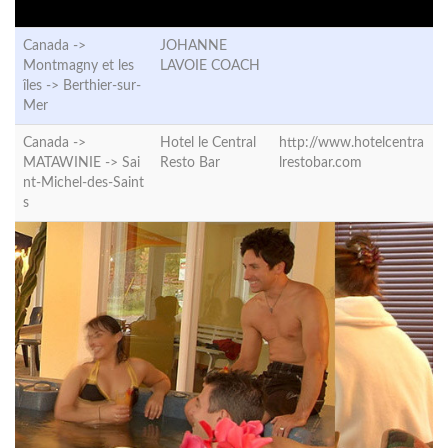
Canada ->
JOHANNE
Montmagny et les
LAVOIE COACH
îles ->
Berthier-sur-
Mer
Canada ->
Hotel le Central
http://www.hotelcentra
MATAWINIE ->
Sai
Resto Bar
lrestobar.com
nt-Michel-des-Saint
s