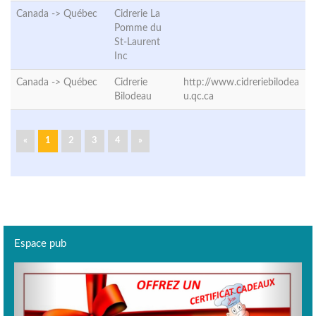
Canada ->
Québec
Cidrerie La
Pomme du
St-Laurent
Inc
Canada ->
Québec
Cidrerie
http://www.cidreriebilodea
Bilodeau
u.qc.ca
«
1
2
3
4
»
Espace pub
Previous
Next