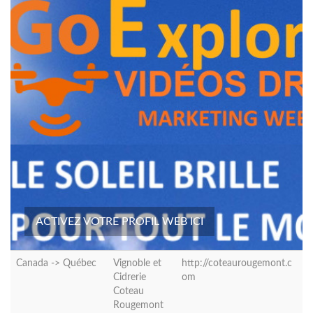
ACTIVEZ VOTRE PROFIL WEB ICI
Canada ->
Québec
Vignoble et
http://coteaurougemont.c
Cidrerie
om
Coteau
Rougemont