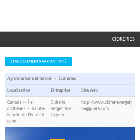
CIDRERIES
ÉTABLISSEMENTS PAR ACTIVITÉ
Agrotourisme et terroir - Cidreries
Localisation
Entreprise
Site web
Canada -> Île
Cidrerie
http://www.cidrerievergerj
d'Orléans ->
Sainte-
Verger Joe
oegiguere.com
Famille-de-l'Ile-d'Orl
Giguère
eans