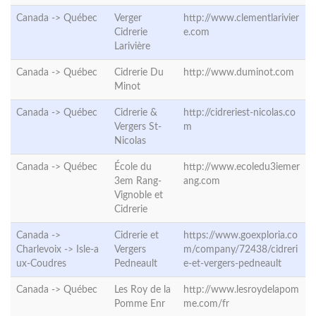
Canada ->
Québec
Verger
http://www.clementlarivier
Cidrerie
e.com
Larivière
Canada ->
Québec
Cidrerie Du
http://www.duminot.com
Minot
Canada ->
Québec
Cidrerie &
http://cidreriest-nicolas.co
Vergers St-
m
Nicolas
Canada ->
Québec
École du
http://www.ecoledu3iemer
3em Rang-
ang.com
Vignoble et
Cidrerie
Canada ->
Cidrerie et
https://www.goexploria.co
Charlevoix ->
Isle-a
Vergers
m/company/72438/cidreri
ux-Coudres
Pedneault
e-et-vergers-pedneault
Canada ->
Québec
Les Roy de la
http://www.lesroydelapom
Pomme Enr
me.com/fr