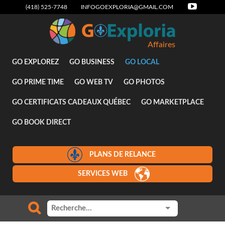
(418) 525-7748
INFOGOEXPLORIA@GMAIL.COM
Affaires
GO EXPLOREZ
GO BUSINESS
GO LOCAL
GO PRIME TIME
GO WEB TV
GO PHOTOS
GO CERTIFICATS CADEAUX QUÉBEC
GO MARKETPLACE
GO BOOK DIRECT
PLANS DE RELANCE
SERVICES WEB