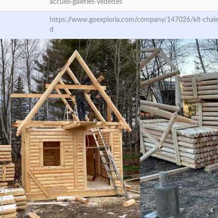
accueil-galeries-vedettes
https://www.goexploria.com/company/147026/kit-chale
d