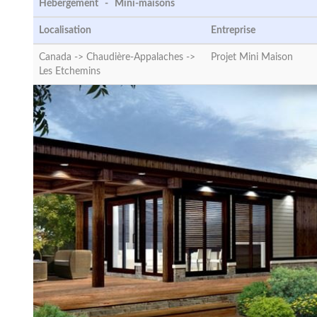
Hébergement - Mini-maisons
Localisation
Entreprise
Canada -> Chaudière-Appalaches ->
Projet Mini Maison
Les Etchemins