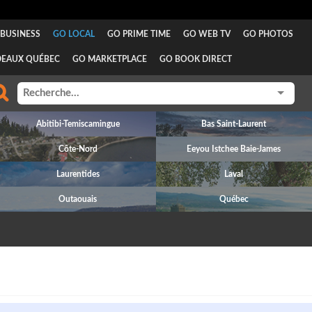
BUSINESS
GO LOCAL
GO PRIME TIME
GO WEB TV
GO PHOTOS
DEAUX QUÉBEC
GO MARKETPLACE
GO BOOK DIRECT
Abitibi-Temiscamingue
Bas Saint-Laurent
Côte-Nord
Eeyou Istchee Baie-James
Laurentides
Laval
Outaouais
Québec