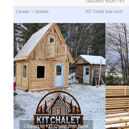
GALERIES VEDETTES
Canada ->
Québec
KIT Chalet bois rond
Cliquez ici KIT Chalet Bois Rond