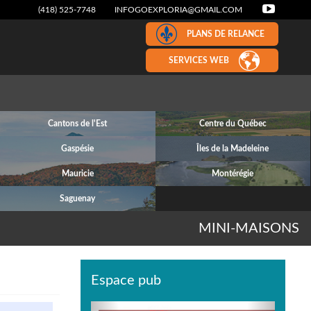
(418) 525-7748
INFOGOEXPLORIA@GMAIL.COM
PLANS DE RELANCE
SERVICES WEB
Cantons de l'Est
Centre du Québec
Gaspésie
Îles de la Madeleine
Mauricie
Montérégie
Saguenay
MINI-MAISONS
Espace pub
Previous
Next