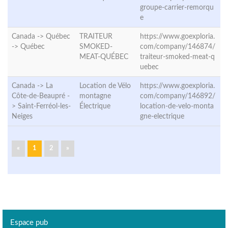
groupe-carrier-remorqu
e
Canada -> Québec
TRAITEUR
https://www.goexploria.
->
Québec
SMOKED-
com/company/146874/
MEAT-QUÉBEC
traiteur-smoked-meat-q
uebec
Canada -> La
Location de Vélo
https://www.goexploria.
Côte-de-Beaupré -
montagne
com/company/146892/
>
Saint-Ferréol-les-
Électrique
location-de-velo-monta
Neiges
gne-electrique
«
1
2
»
Espace pub