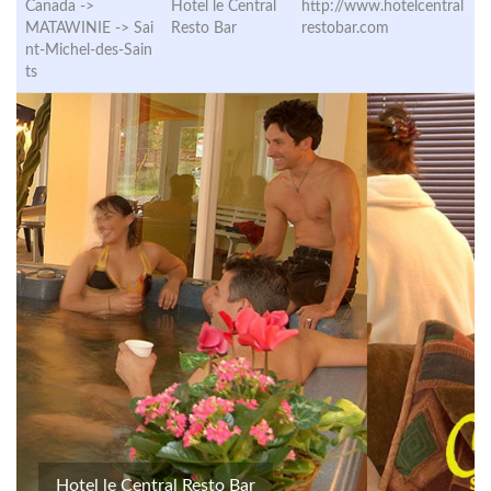
Canada ->
Hotel le Central
http://www.hotelcentral
MATAWINIE ->
Sai
Resto Bar
restobar.com
nt-Michel-des-Sain
ts
Hotel le Central Resto Bar