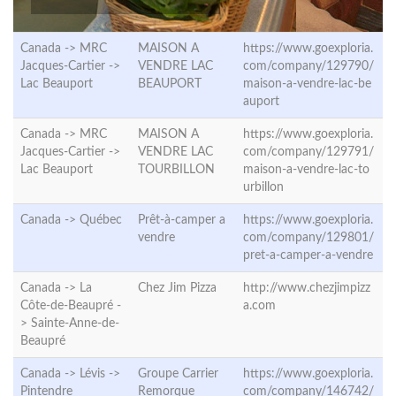
Canada -> MRC
MAISON A
https://www.goexploria.
Jacques-Cartier ->
VENDRE LAC
com/company/129790/
Lac Beauport
BEAUPORT
maison-a-vendre-lac-be
auport
Canada -> MRC
MAISON A
https://www.goexploria.
Jacques-Cartier ->
VENDRE LAC
com/company/129791/
Lac Beauport
TOURBILLON
maison-a-vendre-lac-to
urbillon
Canada ->
Québec
Prêt-à-camper a
https://www.goexploria.
vendre
com/company/129801/
pret-a-camper-a-vendre
Canada -> La
Chez Jim Pizza
http://www.chezjimpizz
Côte-de-Beaupré -
a.com
>
Sainte-Anne-de-
Beaupré
Canada -> Lévis ->
Groupe Carrier
https://www.goexploria.
Pintendre
Remorque
com/company/146742/