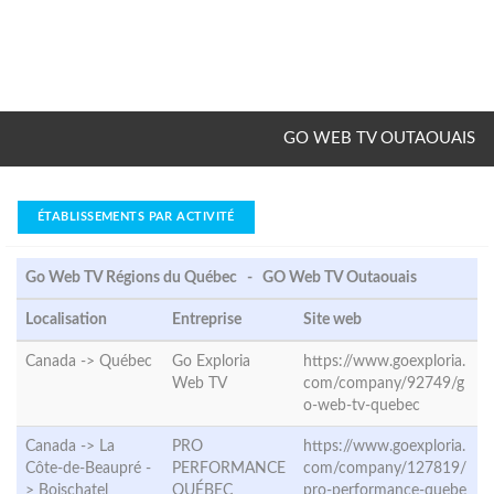
GO WEB TV OUTAOUAIS
ÉTABLISSEMENTS PAR ACTIVITÉ
Go Web TV Régions du Québec - GO Web TV Outaouais
Localisation
Entreprise
Site web
Canada ->
Québec
Go Exploria
https://www.goexploria.
Web TV
com/company/92749/g
o-web-tv-quebec
Canada -> La
PRO
https://www.goexploria.
Côte-de-Beaupré -
PERFORMANCE
com/company/127819/
>
Boischatel
QUÉBEC
pro-performance-quebe