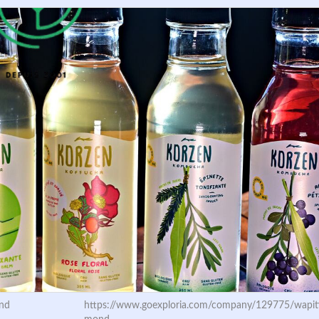
nd
https://www.goexploria.com/company/129775/wapiti