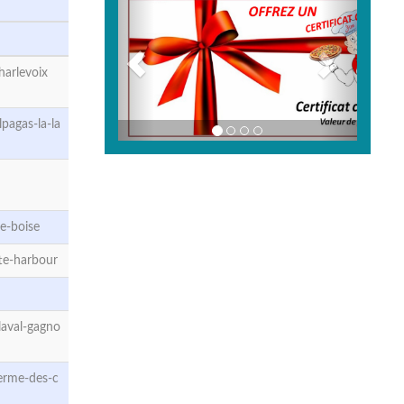
harlevoix
pagas-la-la
e-boise
te-harbour
aval-gagno
erme-des-c