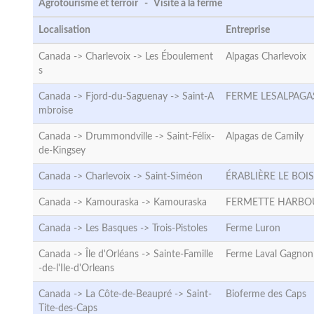
Agrotourisme et terroir - Visite à la ferme
Localisation
Entreprise
Canada -> Charlevoix ->
Les Éboulement
Alpagas Charlevoix
s
Canada -> Fjord-du-Saguenay ->
Saint-A
FERME LESALPAGAS 
mbroise
Canada -> Drummondville ->
Saint-Félix-
Alpagas de Camily
de-Kingsey
Canada -> Charlevoix ->
Saint-Siméon
ÉRABLIÈRE LE BOI
Canada -> Kamouraska ->
Kamouraska
FERMETTE HARBO
Canada -> Les Basques ->
Trois-Pistoles
Ferme Luron
Canada -> Île d'Orléans ->
Sainte-Famille
Ferme Laval Gagnon
-de-l'Ile-d'Orleans
Canada -> La Côte-de-Beaupré ->
Saint-
Bioferme des Caps
Tite-des-Caps