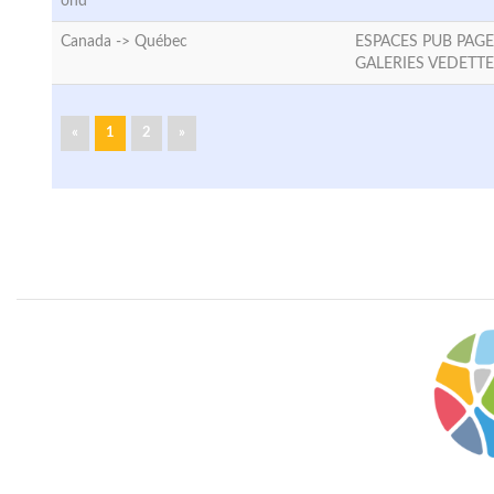
ond
Canada ->
Québec
ESPACES PUB PAGE
GALERIES VEDETT
«
1
2
»