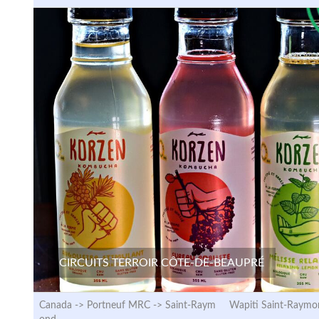
CIRCUITS TERROIR CÔTE-DE-BEAUPRÉ
Canada -> Portneuf MRC ->
Saint-Raym
Wapiti Saint-Raymo