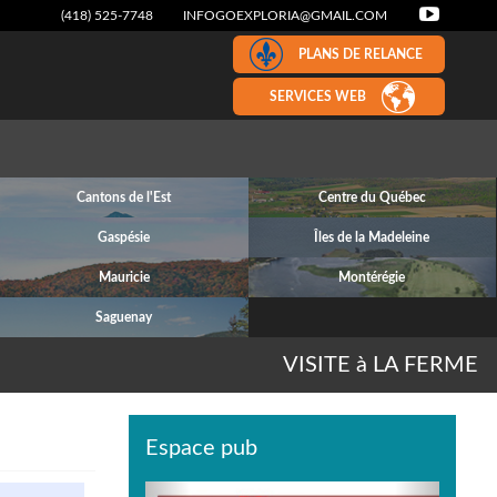
(418) 525-7748
INFOGOEXPLORIA@GMAIL.COM
PLANS DE RELANCE
SERVICES WEB
Cantons de l'Est
Centre du Québec
Gaspésie
Îles de la Madeleine
Mauricie
Montérégie
Saguenay
VISITE à LA FERME
Espace pub
Previous
Next