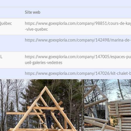
Site web
 Québec
https://www.goexploria.com/company/98851/cours-de-ka
-vive-quebec
https://www.goexploria.com/company/142498/marina-de
IL
https://www.goexploria.com/company/147005/espaces-pu
ueil-galeries-vedettes
https://www.goexploria.com/company/147026/kit-chalet-b