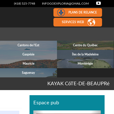
(418) 525-7748
INFOGOEXPLORIA@GMAIL.COM
PLANS DE RELANCE
SERVICES WEB
Cantons de l'Est
Centre du Québec
Gaspésie
Îles de la Madeleine
Mauricie
Montérégie
Saguenay
KAYAK CôTE-DE-BEAUPRé
Espace pub
Previous
Next