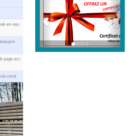
yak-en-eau
-beaupre
b-page-acc
ois-rond