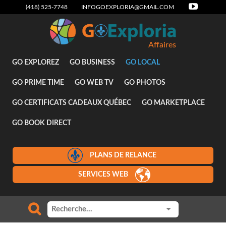
(418) 525-7748
INFOGOEXPLORIA@GMAIL.COM
Affaires
GO EXPLOREZ
GO BUSINESS
GO LOCAL
GO PRIME TIME
GO WEB TV
GO PHOTOS
GO CERTIFICATS CADEAUX QUÉBEC
GO MARKETPLACE
GO BOOK DIRECT
PLANS DE RELANCE
SERVICES WEB