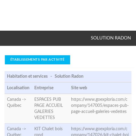
SOLUTION RADON
ÉTABLISSEMENTS PAR ACTIVITÉ
Habitation et services - Solution Radon
Localisation
Entreprise
Site web
Canada ->
ESPACES PUB
https://www.goexploria.com/c
Québec
PAGE ACCUEIL
ompany/147005/espaces-pub-
GALERIES
page-accueil-galeries-vedettes
VEDETTES
Canada ->
KIT Chalet bois
https://www.goexploria.com/c
Québec
rond
ompany/147026/kit-chalet-boi