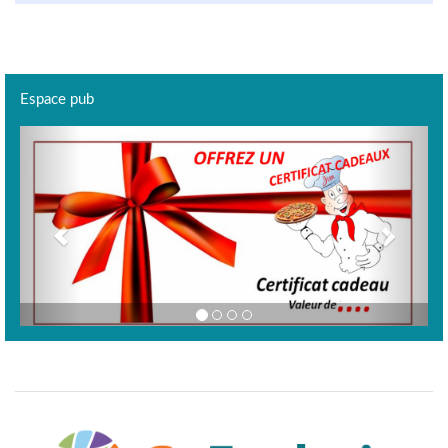
Espace pub
Previous
Next