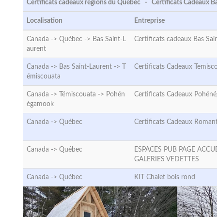
Certificats cadeaux régions du Québec - Certificats Cadeaux B
Localisation
Entreprise
Canada -> Québec ->
Bas Saint-L
Certificats cadeaux Bas Sai
aurent
Canada -> Bas Saint-Laurent ->
T
Certificats Cadeaux Temisc
émiscouata
Canada -> Témiscouata ->
Pohén
Certificats Cadeaux Pohé
égamook
Canada ->
Québec
Certificats Cadeaux Roman
Canada ->
Québec
ESPACES PUB PAGE ACCUE
GALERIES VEDETTES
Canada ->
Québec
KIT Chalet bois rond