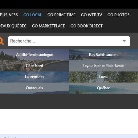
BUSINESS
GO LOCAL
GO PRIME TIME
GO WEB TV
GO PHOTOS
DEAUX QUÉBEC
GO MARKETPLACE
GO BOOK DIRECT
Abitibi-Temiscamingue
Bas Saint-Laurent
Côte-Nord
Eeyou Istchee Baie-James
Laurentides
Laval
Outaouais
Québec