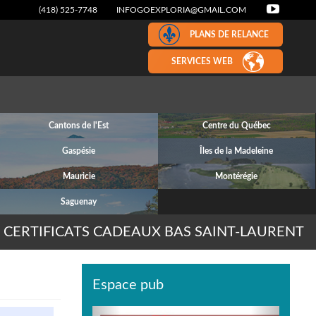
(418) 525-7748
INFOGOEXPLORIA@GMAIL.COM
PLANS DE RELANCE
SERVICES WEB
Cantons de l'Est
Centre du Québec
Gaspésie
Îles de la Madeleine
Mauricie
Montérégie
Saguenay
CERTIFICATS CADEAUX BAS SAINT-LAURENT
Espace pub
Previous
Next