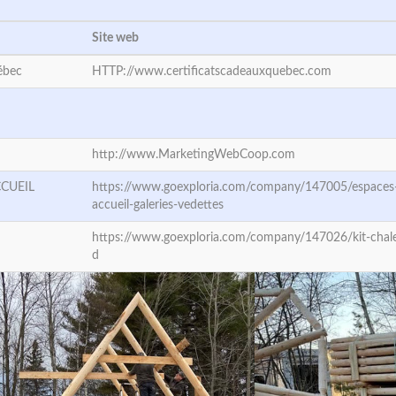
Site web
ébec
HTTP://www.certificatscadeauxquebec.com
http://www.MarketingWebCoop.com
CCUEIL
https://www.goexploria.com/company/147005/espaces
accueil-galeries-vedettes
https://www.goexploria.com/company/147026/kit-chale
d