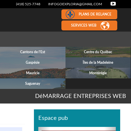
(418) 525-7748
INFOGOEXPLORIA@GMAIL.COM
PLANS DE RELANCE
SERVICES WEB
Cantons de l'Est
Centre du Québec
Gaspésie
Îles de la Madeleine
Mauricie
Montérégie
Saguenay
DéMARRAGE ENTREPRISES WEB
Espace pub
Previous
Next