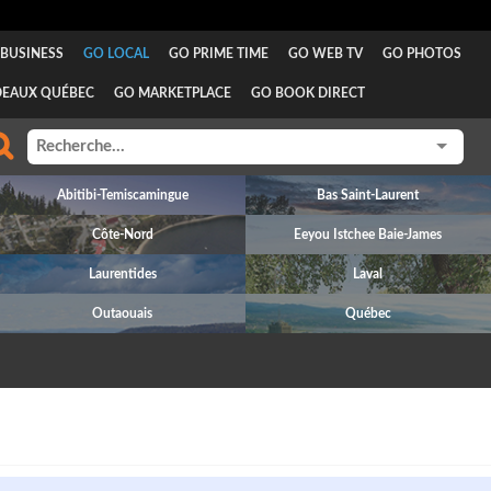
BUSINESS
GO LOCAL
GO PRIME TIME
GO WEB TV
GO PHOTOS
DEAUX QUÉBEC
GO MARKETPLACE
GO BOOK DIRECT
Abitibi-Temiscamingue
Bas Saint-Laurent
Côte-Nord
Eeyou Istchee Baie-James
Laurentides
Laval
Outaouais
Québec