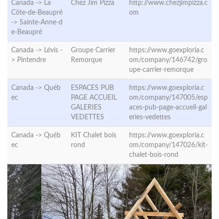
Canada -> La
Chez Jim Pizza
http://www.chezjimpizza.c
Côte-de-Beaupré
om
->
Sainte-Anne-d
e-Beaupré
Canada -> Lévis -
Groupe Carrier
https://www.goexploria.c
>
Pintendre
Remorque
om/company/146742/gro
upe-carrier-remorque
Canada ->
Québ
ESPACES PUB
https://www.goexploria.c
ec
PAGE ACCUEIL
om/company/147005/esp
GALERIES
aces-pub-page-accueil-gal
VEDETTES
eries-vedettes
Canada ->
Québ
KIT Chalet bois
https://www.goexploria.c
ec
rond
om/company/147026/kit-
chalet-bois-rond