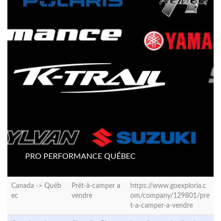
PRO PERFORMANCE QUÉBEC
Canada ->
Québ
Prêt-à-camper a
https://www.goexploria.c
ec
vendre
om/company/129801/pre
t-a-camper-a-vendre