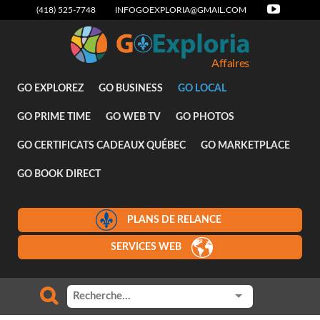
(418) 525-7748
INFOGOEXPLORIA@GMAIL.COM
Affaires
GO EXPLOREZ
GO BUSINESS
GO LOCAL
GO PRIME TIME
GO WEB TV
GO PHOTOS
GO CERTIFICATS CADEAUX QUÉBEC
GO MARKETPLACE
GO BOOK DIRECT
PLANS DE RELANCE
SERVICES WEB