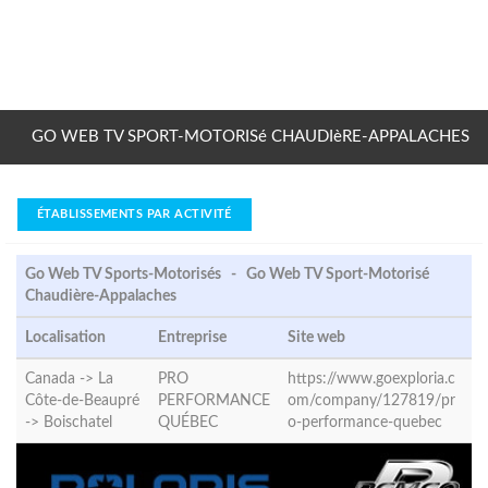
GO WEB TV SPORT-MOTORISé CHAUDIèRE-APPALACHES
ÉTABLISSEMENTS PAR ACTIVITÉ
Go Web TV Sports-Motorisés - Go Web TV Sport-Motorisé
Chaudière-Appalaches
Localisation
Entreprise
Site web
Canada -> La
PRO
https://www.goexploria.c
Côte-de-Beaupré
PERFORMANCE
om/company/127819/pr
->
Boischatel
QUÉBEC
o-performance-quebec