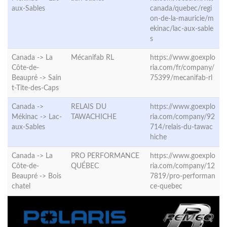
aux-Sables
canada/quebec/regi
on-de-la-mauricie/m
ekinac/lac-aux-sable
s
Canada -> La
Mécanifab RL
https://www.goexplo
Côte-de-
ria.com/fr/company/
Beaupré ->
Sain
75399/mecanifab-rl
t-Tite-des-Caps
Canada ->
RELAIS DU
https://www.goexplo
Mékinac ->
Lac-
TAWACHICHE
ria.com/company/92
aux-Sables
714/relais-du-tawac
hiche
Canada -> La
PRO PERFORMANCE
https://www.goexplo
Côte-de-
QUÉBEC
ria.com/company/12
Beaupré ->
Bois
7819/pro-performan
chatel
ce-quebec