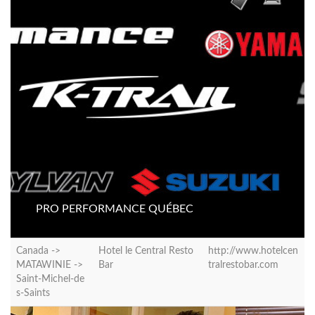
PRO PERFORMANCE QUÉBEC
Canada ->
Hotel le Central Resto
http://www.hotelcen
MATAWINIE ->
Bar
tralrestobar.com
Saint-Michel-de
s-Saints