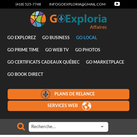
(418) 525-7748
INFOGOEXPLORIA@GMAIL.COM
Affaires
GO EXPLOREZ
GO BUSINESS
GO LOCAL
GO PRIME TIME
GO WEB TV
GO PHOTOS
GO CERTIFICATS CADEAUX QUÉBEC
GO MARKETPLACE
GO BOOK DIRECT
PLANS DE RELANCE
SERVICES WEB