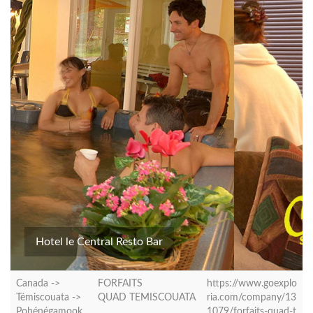
Hotel le Central Resto Bar
Canada ->
FORFAITS
https://www.goexplo
Témiscouata ->
QUAD TEMISCOUATA
ria.com/company/13
Pohénégamook
1079/forfaits-quad-t