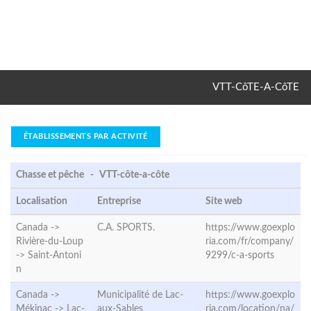
VTT-CôTE-A-CôTE
ÉTABLISSEMENTS PAR ACTIVITÉ
Chasse et pêche - VTT-côte-a-côte
Localisation
Entreprise
Site web
Canada ->
C.A. SPORTS.
https://www.goexplo
Rivière-du-Loup
ria.com/fr/company/
->
Saint-Antoni
9299/c-a-sports
n
Canada ->
Municipalité de Lac-
https://www.goexplo
Mékinac ->
Lac-
aux-Sables
ria.com/location/na/