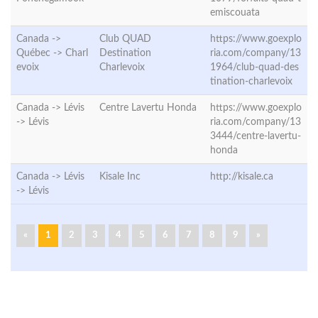
emiscouata
Canada ->
Club QUAD
https://www.goexplo
Québec ->
Charl
Destination
ria.com/company/13
evoix
Charlevoix
1964/club-quad-des
tination-charlevoix
Canada -> Lévis
Centre Lavertu Honda
https://www.goexplo
->
Lévis
ria.com/company/13
3444/centre-lavertu-
honda
Canada -> Lévis
Kisale Inc
http://kisale.ca
->
Lévis
«
1
2
3
4
5
6
7
8
9
»