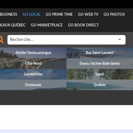
BUSINESS
GO LOCAL
GO PRIME TIME
GO WEB TV
GO PHOTOS
DEAUX QUÉBEC
GO MARKETPLACE
GO BOOK DIRECT
Abitibi-Temiscamingue
Bas Saint-Laurent
Côte-Nord
Eeyou Istchee Baie-James
Laurentides
Laval
Outaouais
Québec