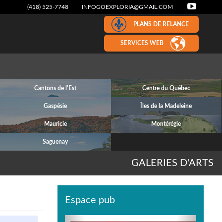
(418) 525-7748
INFOGOEXPLORIA@GMAIL.COM
PLANS DE RELANCE
SERVICES WEB
Cantons de l'Est
Centre du Québec
Gaspésie
Îles de la Madeleine
Mauricie
Montérégie
Saguenay
GALERIES D'ARTS
Espace pub
Previous
Next