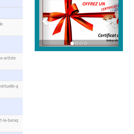
le
-artiste
irtuelle-q
t-la-baraq