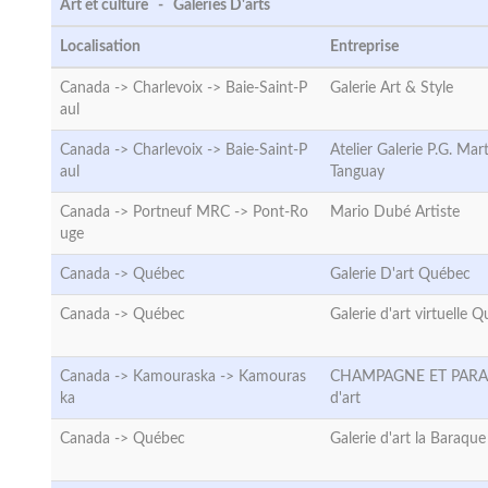
Art et culture - Galeries D'arts
Localisation
Entreprise
Canada -> Charlevoix ->
Baie-Saint-P
Galerie Art & Style
aul
Canada -> Charlevoix ->
Baie-Saint-P
Atelier Galerie P.G. Mart
aul
Tanguay
Canada -> Portneuf MRC ->
Pont-Ro
Mario Dubé Artiste
uge
Canada ->
Québec
Galerie D'art Québec
Canada ->
Québec
Galerie d'art virtuelle 
Canada -> Kamouraska ->
Kamouras
CHAMPAGNE ET PARAD
ka
d'art
Canada ->
Québec
Galerie d'art la Baraque