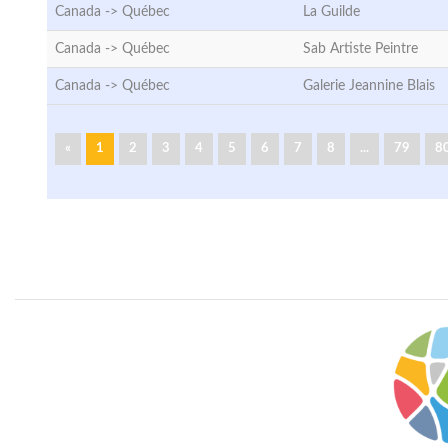
Canada ->
Québec
La Guilde
Canada ->
Québec
Sab Artiste Peintre
Canada ->
Québec
Galerie Jeannine Blais
«
1
2
3
4
5
6
7
8
...
79
8