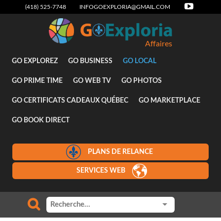
(418) 525-7748
INFOGOEXPLORIA@GMAIL.COM
Affaires
GO EXPLOREZ
GO BUSINESS
GO LOCAL
GO PRIME TIME
GO WEB TV
GO PHOTOS
GO CERTIFICATS CADEAUX QUÉBEC
GO MARKETPLACE
GO BOOK DIRECT
PLANS DE RELANCE
SERVICES WEB