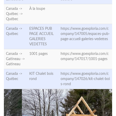
Canada ->
À la loupe
Québec ->
Québec
Canada ->
ESPACES PUB
https://www.goexploria.com/c
Québec
PAGE ACCUEIL
ompany/147005/espaces-pub-
GALERIES
page-accueil-galeries-vedettes
VEDETTES
Canada ->
1001 pages
https://www.goexploria.com/c
Gatineau ->
ompany/147017/1001-pages
Gatineau
Canada ->
KIT Chalet bois
https://www.goexploria.com/c
Québec
rond
ompany/147026/kit-chalet-boi
s-rond