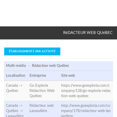
RéDACTEUR WEB QUéBEC
ÉTABLISSEMENTS PAR ACTIVITÉ
Multi-média - Rédacteur web Québec
Localisation
Entreprise
Site web
Canada ->
Go Exploria
https://www.goexploria.com/c
Québec
Rédaction Web
ompany/138/go-exploria-redac
Québec
tion-web-quebec
Canada ->
Rédacteur web
http://www.goexploria.com/co
Québec ->
Lanaudière
mpany/178/redacteur-web-lan
Lanaudière
audiere