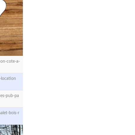
on-cote-a-
location
ces-pub-pa
let-bois-r