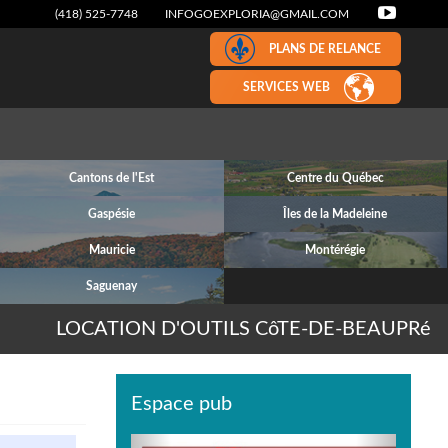
(418) 525-7748
INFOGOEXPLORIA@GMAIL.COM
PLANS DE RELANCE
SERVICES WEB
Cantons de l'Est
Centre du Québec
Gaspésie
Îles de la Madeleine
Mauricie
Montérégie
Saguenay
LOCATION D'OUTILS CôTE-DE-BEAUPRé
Espace pub
Previous
Next