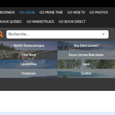
BUSINESS
GO LOCAL
GO PRIME TIME
GO WEB TV
GO PHOTOS
DEAUX QUÉBEC
GO MARKETPLACE
GO BOOK DIRECT
Abitibi-Temiscamingue
Bas Saint-Laurent
Côte-Nord
Eeyou Istchee Baie-James
Laurentides
Laval
Outaouais
Québec