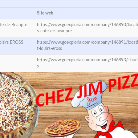
Site web
ôte-de-Beaupré
https://www.goexploria.com/company/146890/locati
s-cote-de-beaupre
Loisirs EROSS
https://www.goexploria.com/company/146891/locati
t-loisirs-eross
https://www.goexploria.com/company/146893/claud
s