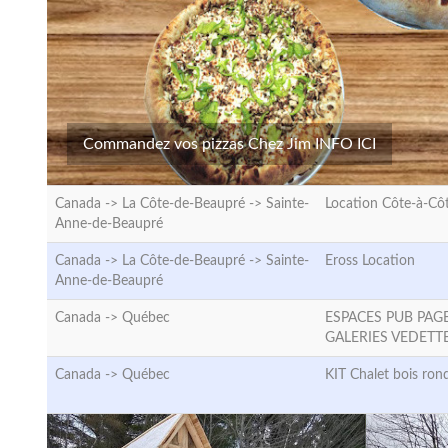
Commandez vos pizzas Chez Jim INFO ICI
Canada -> La Côte-de-Beaupré ->
Sainte-
Location Côte-à-Cô
Anne-de-Beaupré
Canada -> La Côte-de-Beaupré ->
Sainte-
Eross Location
Anne-de-Beaupré
Canada ->
Québec
ESPACES PUB PAG
GALERIES VEDETT
Canada ->
Québec
KIT Chalet bois ron