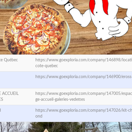
te Québec
https://www.goexploria.com/company/146898/locati
cote-quebec
https://www.goexploria.com/company/146900/eross-
E ACCUEIL
https://www.goexploria.com/company/147005/espa
ES
ge-accueil-galeries-vedettes
d
https://www.goexploria.com/company/147026/kit-cha
ond