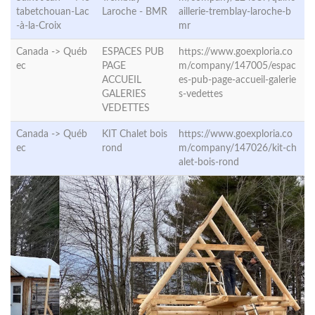
tabetchouan-Lac
Laroche - BMR
aillerie-tremblay-laroche-b
-à-la-Croix
mr
Canada ->
Québ
ESPACES PUB
https://www.goexploria.co
ec
PAGE
m/company/147005/espac
ACCUEIL
es-pub-page-accueil-galerie
GALERIES
s-vedettes
VEDETTES
Canada ->
Québ
KIT Chalet bois
https://www.goexploria.co
ec
rond
m/company/147026/kit-ch
alet-bois-rond