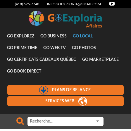
(418) 525-7748
INFOGOEXPLORIA@GMAIL.COM
Affaires
GO EXPLOREZ
GO BUSINESS
GO LOCAL
GO PRIME TIME
GO WEB TV
GO PHOTOS
GO CERTIFICATS CADEAUX QUÉBEC
GO MARKETPLACE
GO BOOK DIRECT
PLANS DE RELANCE
SERVICES WEB