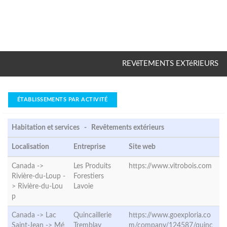
REVêTEMENTS EXTéRIEURS
ÉTABLISSEMENTS PAR ACTIVITÉ
Habitation et services - Revêtements extérieurs
Localisation
Entreprise
Site web
Canada ->
Les Produits
https://www.vitrobois.com
Rivière-du-Loup -
Forestiers
>
Rivière-du-Lou
Lavoie
p
Canada -> Lac
Quincaillerie
https://www.goexploria.co
Saint-Jean ->
Mé
Tremblay
m/company/124587/quinc