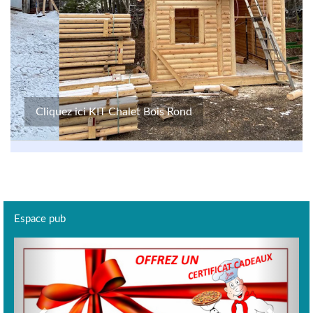
Cliquez ici KIT Chalet Bois Rond
Espace pub
Previous
Next