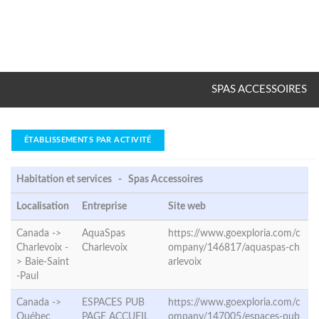
SPAS ACCESSOIRES
ÉTABLISSEMENTS PAR ACTIVITÉ
Habitation et services - Spas Accessoires
Localisation
Entreprise
Site web
Canada ->
AquaSpas
https://www.goexploria.com/c
Charlevoix -
Charlevoix
ompany/146817/aquaspas-ch
>
Baie-Saint
arlevoix
-Paul
Canada ->
ESPACES PUB
https://www.goexploria.com/c
Québec
PAGE ACCUEIL
ompany/147005/espaces-pub