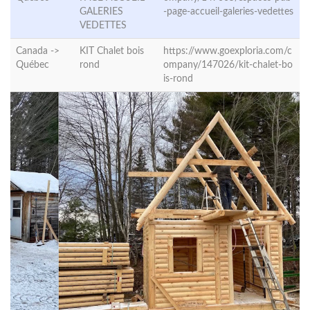
GALERIES
-page-accueil-galeries-vedettes
VEDETTES
Canada ->
KIT Chalet bois
https://www.goexploria.com/c
Québec
rond
ompany/147026/kit-chalet-bo
is-rond