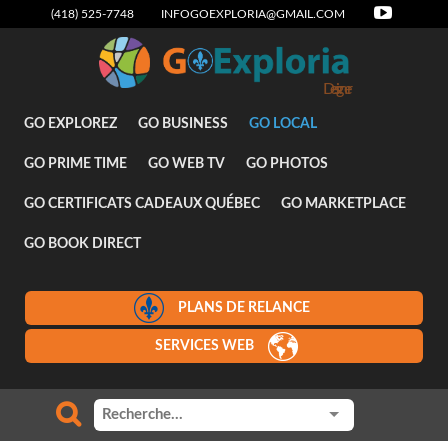
(418) 525-7748
INFOGOEXPLORIA@GMAIL.COM
Designer
GO EXPLOREZ
GO BUSINESS
GO LOCAL
GO PRIME TIME
GO WEB TV
GO PHOTOS
GO CERTIFICATS CADEAUX QUÉBEC
GO MARKETPLACE
GO BOOK DIRECT
PLANS DE RELANCE
SERVICES WEB