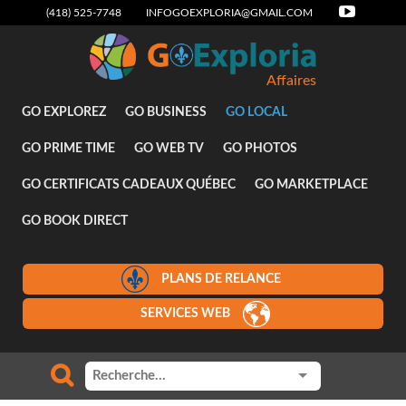
(418) 525-7748
INFOGOEXPLORIA@GMAIL.COM
Affaires
GO EXPLOREZ
GO BUSINESS
GO LOCAL
GO PRIME TIME
GO WEB TV
GO PHOTOS
GO CERTIFICATS CADEAUX QUÉBEC
GO MARKETPLACE
GO BOOK DIRECT
PLANS DE RELANCE
SERVICES WEB