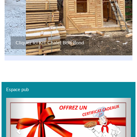
Cliquez ici KIT Chalet Bois Rond
Espace pub
Previous
Next