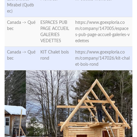
Mirabel (Québ
ec)
Canada ->
Qué
ESPACES PUB
https://www.goexploria.co
bec
PAGE ACCUEIL
m/company/147005/espace
GALERIES
s-pub-page-accueil-galeries-v
VEDETTES
edettes
Canada ->
Qué
KIT Chalet bois
https://www.goexploria.co
bec
rond
m/company/147026/kit-chal
et-bois-rond