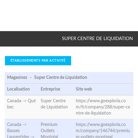
SUPER CENTRE DE LIQUIDATION
ÉTABLISSEMENTS PAR ACTIVITÉ
Magasinez - Super Centre de Liquidation
Localisation
Entreprise
Site web
Canada ->
Qué
Super Centre
https://www.goexploria.co
bec
de Liquidation
m/fr/company/288/super-ce
ntre-de-liquidation
Canada ->
Premium
https://www.goexploria.co
Basses
Outlets
m/company/146744/premiu
Laurentides ->
Montréal
m-outlets-montreal