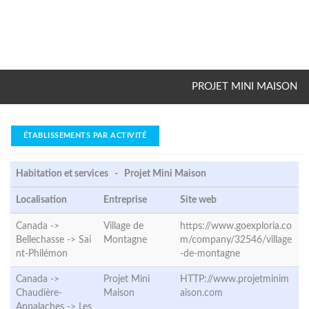
PROJET MINI MAISON
ÉTABLISSEMENTS PAR ACTIVITÉ
Habitation et services - Projet Mini Maison
Localisation
Entreprise
Site web
Canada ->
Village de
https://www.goexploria.co
Bellechasse ->
Sai
Montagne
m/company/32546/village
nt-Philémon
-de-montagne
Canada ->
Projet Mini
HTTP://www.projetminim
Chaudière-
Maison
aison.com
Appalaches ->
Les