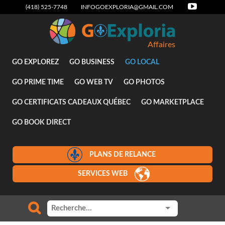
(418) 525-7748
INFOGOEXPLORIA@GMAIL.COM
Affaires
GO EXPLOREZ
GO BUSINESS
GO LOCAL
GO PRIME TIME
GO WEB TV
GO PHOTOS
GO CERTIFICATS CADEAUX QUÉBEC
GO MARKETPLACE
GO BOOK DIRECT
PLANS DE RELANCE
SERVICES WEB