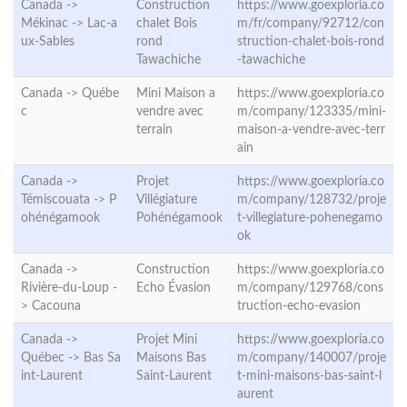
Canada ->
Construction
https://www.goexploria.co
Mékinac ->
Lac-a
chalet Bois
m/fr/company/92712/con
ux-Sables
rond
struction-chalet-bois-rond
Tawachiche
-tawachiche
Canada ->
Québe
Mini Maison a
https://www.goexploria.co
c
vendre avec
m/company/123335/mini-
terrain
maison-a-vendre-avec-terr
ain
Canada ->
Projet
https://www.goexploria.co
Témiscouata ->
P
Villégiature
m/company/128732/proje
ohénégamook
Pohénégamook
t-villegiature-pohenegamo
ok
Canada ->
Construction
https://www.goexploria.co
Rivière-du-Loup -
Echo Évasion
m/company/129768/cons
>
Cacouna
truction-echo-evasion
Canada ->
Projet Mini
https://www.goexploria.co
Québec ->
Bas Sa
Maisons Bas
m/company/140007/proje
int-Laurent
Saint-Laurent
t-mini-maisons-bas-saint-l
aurent