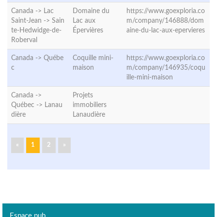
Canada -> Lac
Domaine du
https://www.goexploria.co
Saint-Jean ->
Sain
Lac aux
m/company/146888/dom
te-Hedwidge-de-
Épervières
aine-du-lac-aux-epervieres
Roberval
Canada ->
Québe
Coquille mini-
https://www.goexploria.co
c
maison
m/company/146935/coqu
ille-mini-maison
Canada ->
Projets
Québec ->
Lanau
immobiliers
dière
Lanaudière
«
1
2
»
Espace pub