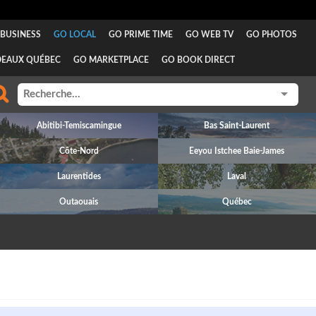
BUSINESS
GO LOCAL
GO PRIME TIME
GO WEB TV
GO PHOTOS
DEAUX QUÉBEC
GO MARKETPLACE
GO BOOK DIRECT
Abitibi-Temiscamingue
Bas Saint-Laurent
Côte-Nord
Eeyou Istchee Baie-James
Laurentides
Laval
Outaouais
Québec