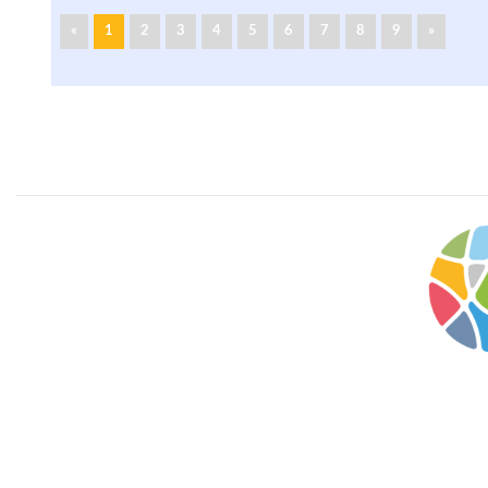
«
1
2
3
4
5
6
7
8
9
»