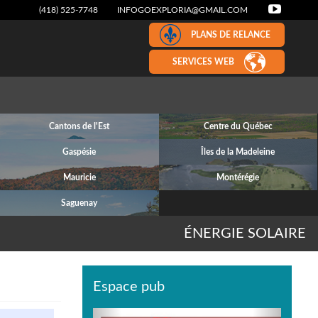
(418) 525-7748
INFOGOEXPLORIA@GMAIL.COM
PLANS DE RELANCE
SERVICES WEB
Cantons de l'Est
Centre du Québec
Gaspésie
Îles de la Madeleine
Mauricie
Montérégie
Saguenay
ÉNERGIE SOLAIRE
Espace pub
Previous
Next