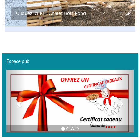
Cliquez ici KIT Chalet Bois Rond
Espace pub
Previous
Next