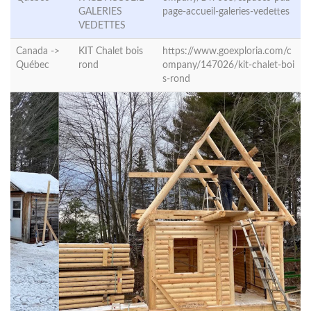
GALERIES
page-accueil-galeries-vedettes
VEDETTES
Canada ->
KIT Chalet bois
https://www.goexploria.com/c
Québec
rond
ompany/147026/kit-chalet-boi
s-rond