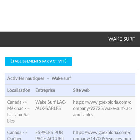
WAKE SURF
ÉTABLISSEMENTS PAR ACTIVITÉ
Activités nautiques - Wake surf
Localisation
Entreprise
Site web
Canada ->
Wake Surf LAC-
https://www.goexploria.com/c
Mékinac ->
AUX-SABLES
ompany/92725/wake-surf-lac-
Lac-aux-Sa
aux-sables
bles
Canada ->
ESPACES PUB
https://www.goexploria.com/c
Québec
PAGE ACCUEIL
ompany/147005/espaces-pub-