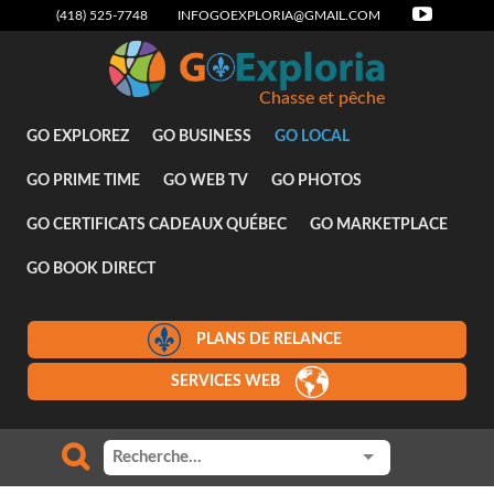
(418) 525-7748
INFOGOEXPLORIA@GMAIL.COM
Chasse et pêche
GO EXPLOREZ
GO BUSINESS
GO LOCAL
GO PRIME TIME
GO WEB TV
GO PHOTOS
GO CERTIFICATS CADEAUX QUÉBEC
GO MARKETPLACE
GO BOOK DIRECT
PLANS DE RELANCE
SERVICES WEB