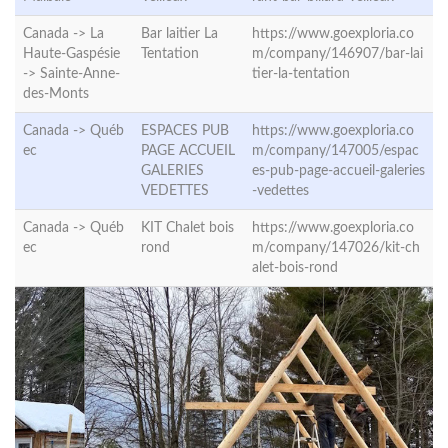
Canada -> La
Bar laitier La
https://www.goexploria.co
Haute-Gaspésie
Tentation
m/company/146907/bar-lai
->
Sainte-Anne-
tier-la-tentation
des-Monts
Canada ->
Québ
ESPACES PUB
https://www.goexploria.co
ec
PAGE ACCUEIL
m/company/147005/espac
GALERIES
es-pub-page-accueil-galeries
VEDETTES
-vedettes
Canada ->
Québ
KIT Chalet bois
https://www.goexploria.co
ec
rond
m/company/147026/kit-ch
alet-bois-rond