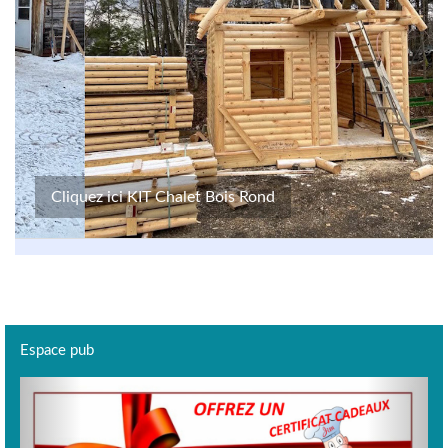
Cliquez ici KIT Chalet Bois Rond
Espace pub
Previous
Next