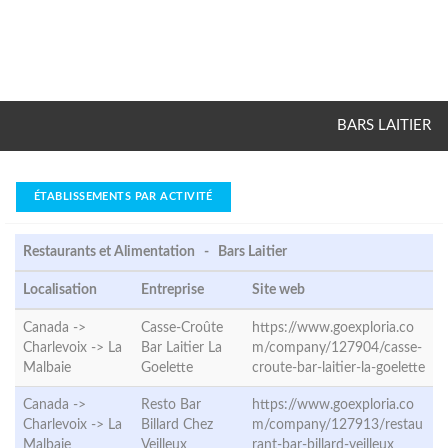
BARS LAITIER
ÉTABLISSEMENTS PAR ACTIVITÉ
Restaurants et Alimentation - Bars Laitier
Localisation
Entreprise
Site web
Canada ->
Casse-Croûte
https://www.goexploria.co
Charlevoix ->
La
Bar Laitier La
m/company/127904/casse-
Malbaie
Goelette
croute-bar-laitier-la-goelette
Canada ->
Resto Bar
https://www.goexploria.co
Charlevoix ->
La
Billard Chez
m/company/127913/restau
Malbaie
Veilleux
rant-bar-billard-veilleux