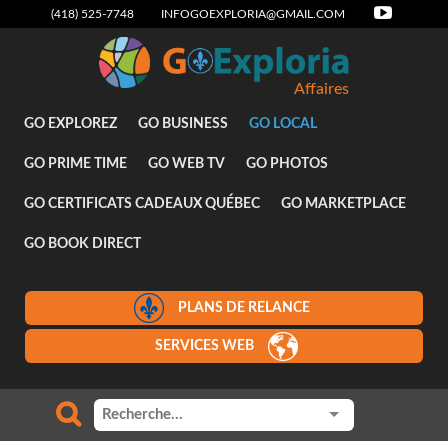
(418) 525-7748
INFOGOEXPLORIA@GMAIL.COM
Affaires
GO EXPLOREZ
GO BUSINESS
GO LOCAL
GO PRIME TIME
GO WEB TV
GO PHOTOS
GO CERTIFICATS CADEAUX QUÉBEC
GO MARKETPLACE
GO BOOK DIRECT
PLANS DE RELANCE
SERVICES WEB