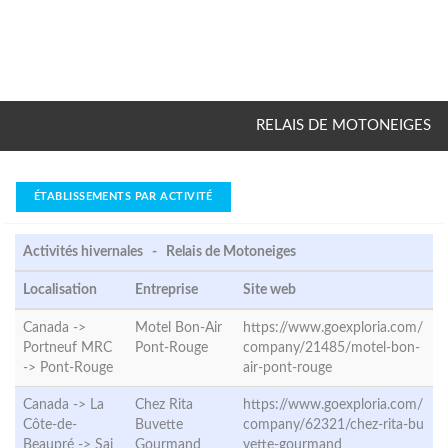
RELAIS DE MOTONEIGES
ÉTABLISSEMENTS PAR ACTIVITÉ
Activités hivernales - Relais de Motoneiges
Localisation
Entreprise
Site web
Canada ->
Motel Bon-Air
https://www.goexploria.com/
Portneuf MRC
Pont-Rouge
company/21485/motel-bon-
->
Pont-Rouge
air-pont-rouge
Canada -> La
Chez Rita
https://www.goexploria.com/
Côte-de-
Buvette
company/62321/chez-rita-bu
Beaupré ->
Sai
Gourmand
vette-gourmand