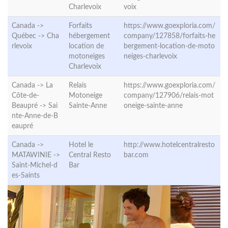
Charlevoix
voix
Canada ->
Forfaits
https://www.goexploria.com/
Québec ->
Cha
hébergement
company/127858/forfaits-he
rlevoix
location de
bergement-location-de-moto
motoneiges
neiges-charlevoix
Charlevoix
Canada -> La
Relais
https://www.goexploria.com/
Côte-de-
Motoneige
company/127906/relais-mot
Beaupré ->
Sai
Sainte-Anne
oneige-sainte-anne
nte-Anne-de-B
eaupré
Canada ->
Hotel le
http://www.hotelcentralresto
MATAWINIE ->
Central Resto
bar.com
Saint-Michel-d
Bar
es-Saints