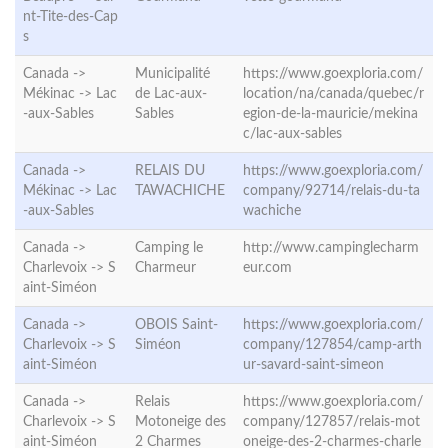
nt-Tite-des-Cap
s
Canada ->
Municipalité
https://www.goexploria.com/
Mékinac ->
Lac
de Lac-aux-
location/na/canada/quebec/r
-aux-Sables
Sables
egion-de-la-mauricie/mekina
c/lac-aux-sables
Canada ->
RELAIS DU
https://www.goexploria.com/
Mékinac ->
Lac
TAWACHICHE
company/92714/relais-du-ta
-aux-Sables
wachiche
Canada ->
Camping le
http://www.campinglecharm
Charlevoix ->
S
Charmeur
eur.com
aint-Siméon
Canada ->
OBOIS Saint-
https://www.goexploria.com/
Charlevoix ->
S
Siméon
company/127854/camp-arth
aint-Siméon
ur-savard-saint-simeon
Canada ->
Relais
https://www.goexploria.com/
Charlevoix ->
S
Motoneige des
company/127857/relais-mot
aint-Siméon
2 Charmes
oneige-des-2-charmes-charle