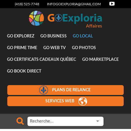
(418) 525-7748
INFOGOEXPLORIA@GMAIL.COM
Affaires
GO EXPLOREZ
GO BUSINESS
GO LOCAL
GO PRIME TIME
GO WEB TV
GO PHOTOS
GO CERTIFICATS CADEAUX QUÉBEC
GO MARKETPLACE
GO BOOK DIRECT
PLANS DE RELANCE
SERVICES WEB