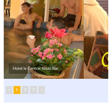
Hotel le Central Resto Bar
«
1
2
3
»