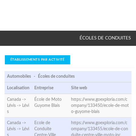
ÉCOLES DE CONDUITES
ÉTABLISSEMENTS PAR ACTIVITÉ
Automobiles - Écoles de conduites
Localisation
Entreprise
Site web
Canada ->
École de Moto
https://www.goexploria.com/c
Lévis ->
Lévi
Guyome Blais
ompany/133450/ecole-de-mot
s
o-guyome-blais
Canada ->
Ecole de
https://www.goexploria.com/c
Lévis ->
Lévi
Conduite
ompany/133455/ecole-de-con
s
Centre-Ville
duite-centre-ville-moto-inc