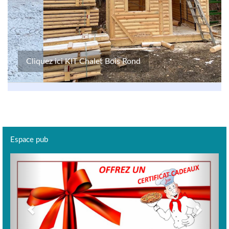
Cliquez ici KIT Chalet Bois Rond
Espace pub
Previous
Next