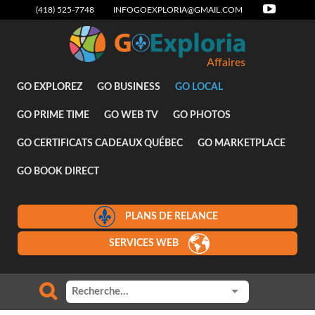
(418) 525-7748
INFOGOEXPLORIA@GMAIL.COM
Affaires
GO EXPLOREZ
GO BUSINESS
GO LOCAL
GO PRIME TIME
GO WEB TV
GO PHOTOS
GO CERTIFICATS CADEAUX QUÉBEC
GO MARKETPLACE
GO BOOK DIRECT
PLANS DE RELANCE
SERVICES WEB