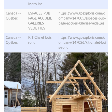
Moto Inc
Canada ->
ESPACES PUB
https://www.goexploria.com/c
Québec
PAGE ACCUEIL
ompany/147005/espaces-pub-
GALERIES
page-accueil-galeries-vedettes
VEDETTES
Canada ->
KIT Chalet bois
https://www.goexploria.com/c
Québec
rond
ompany/147026/kit-chalet-boi
s-rond