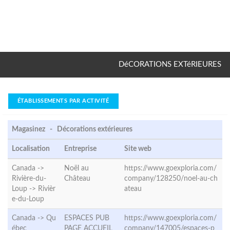
DéCORATIONS EXTéRIEURES
ÉTABLISSEMENTS PAR ACTIVITÉ
Magasinez - Décorations extérieures
Localisation
Entreprise
Site web
Canada ->
Noël au
https://www.goexploria.com/
Rivière-du-
Château
company/128250/noel-au-ch
Loup ->
Rivièr
ateau
e-du-Loup
Canada ->
Qu
ESPACES PUB
https://www.goexploria.com/
ébec
PAGE ACCUEIL
company/147005/espaces-p