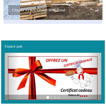
Cliquez ici KIT Chalet Bois Rond
Espace pub
Previous
Next