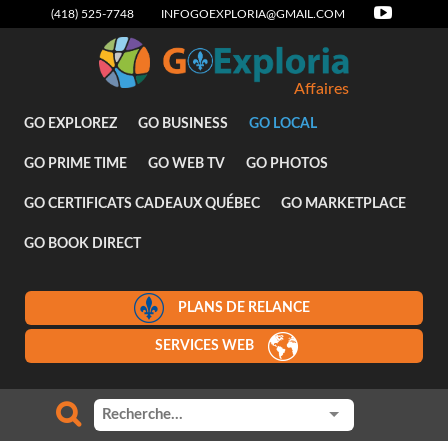
(418) 525-7748
INFOGOEXPLORIA@GMAIL.COM
Affaires
GO EXPLOREZ
GO BUSINESS
GO LOCAL
GO PRIME TIME
GO WEB TV
GO PHOTOS
GO CERTIFICATS CADEAUX QUÉBEC
GO MARKETPLACE
GO BOOK DIRECT
PLANS DE RELANCE
SERVICES WEB