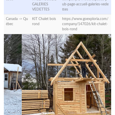
GALERIES
ub-page-accueil-galeries-vede
VEDETTES
ttes
Canada ->
Qu
KIT Chalet bois
https://www.goexploria.com/
ébec
rond
company/147026/kit-chalet-
bois-rond