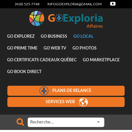
(418) 525-7748
INFOGOEXPLORIA@GMAIL.COM
Affaires
GO EXPLOREZ
GO BUSINESS
GO LOCAL
GO PRIME TIME
GO WEB TV
GO PHOTOS
GO CERTIFICATS CADEAUX QUÉBEC
GO MARKETPLACE
GO BOOK DIRECT
PLANS DE RELANCE
SERVICES WEB