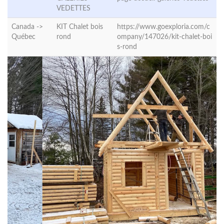
VEDETTES
Canada ->
KIT Chalet bois
https://www.goexploria.com/c
Québec
rond
ompany/147026/kit-chalet-boi
s-rond