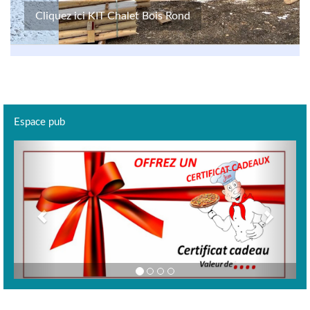
Cliquez ici KIT Chalet Bois Rond
Espace pub
Previous
Next