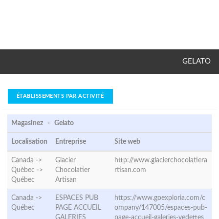
GELATO
ÉTABLISSEMENTS PAR ACTIVITÉ
Magasinez - Gelato
Localisation
Entreprise
Site web
Canada ->
Glacier
http://www.glacierchocolatiera
Québec ->
Chocolatier
rtisan.com
Québec
Artisan
Canada ->
ESPACES PUB
https://www.goexploria.com/c
Québec
PAGE ACCUEIL
ompany/147005/espaces-pub-
GALERIES
page-accueil-galeries-vedettes