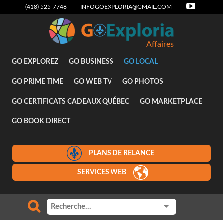
(418) 525-7748
INFOGOEXPLORIA@GMAIL.COM
Affaires
GO EXPLOREZ
GO BUSINESS
GO LOCAL
GO PRIME TIME
GO WEB TV
GO PHOTOS
GO CERTIFICATS CADEAUX QUÉBEC
GO MARKETPLACE
GO BOOK DIRECT
PLANS DE RELANCE
SERVICES WEB