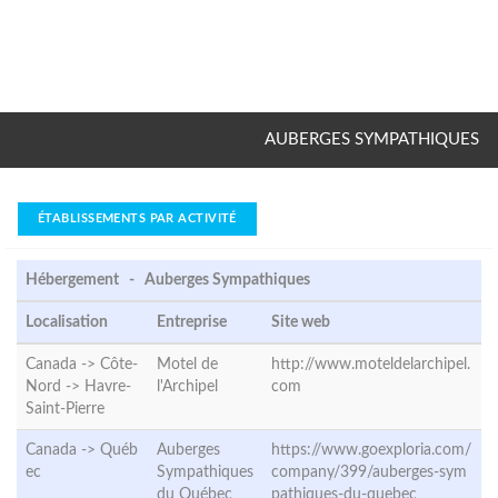
AUBERGES SYMPATHIQUES
ÉTABLISSEMENTS PAR ACTIVITÉ
Hébergement - Auberges Sympathiques
Localisation
Entreprise
Site web
Canada -> Côte-
Motel de
http://www.moteldelarchipel.
Nord ->
Havre-
l'Archipel
com
Saint-Pierre
Canada ->
Québ
Auberges
https://www.goexploria.com/
ec
Sympathiques
company/399/auberges-sym
du Québec
pathiques-du-quebec