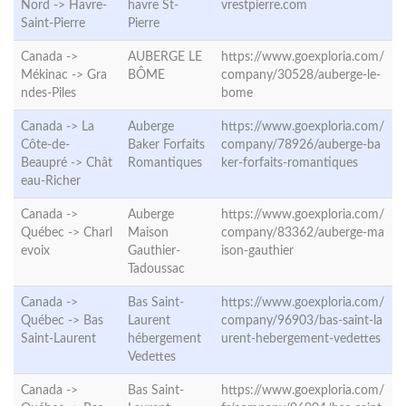
Nord ->
Havre-
havre St-
vrestpierre.com
Saint-Pierre
Pierre
Canada ->
AUBERGE LE
https://www.goexploria.com/
Mékinac ->
Gra
BÔME
company/30528/auberge-le-
ndes-Piles
bome
Canada -> La
Auberge
https://www.goexploria.com/
Côte-de-
Baker Forfaits
company/78926/auberge-ba
Beaupré ->
Chât
Romantiques
ker-forfaits-romantiques
eau-Richer
Canada ->
Auberge
https://www.goexploria.com/
Québec ->
Charl
Maison
company/83362/auberge-ma
evoix
Gauthier-
ison-gauthier
Tadoussac
Canada ->
Bas Saint-
https://www.goexploria.com/
Québec ->
Bas
Laurent
company/96903/bas-saint-la
Saint-Laurent
hébergement
urent-hebergement-vedettes
Vedettes
Canada ->
Bas Saint-
https://www.goexploria.com/