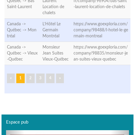
Québec ->
Bas
Laurent
fr/company/96904/bas-saint
Saint-Laurent
Location de
-laurent-location-de-chalets
chalets
Canada ->
L’Hôtel Le
https://www.goexploria.com/
Québec ->
Mon
Germain
company/98488/l-hotel-le-ge
tréal
Montréal
rmain-montreal
Canada ->
Monsieur
https://www.goexploria.com/
Québec ->
Vieux
Jean Suites
company/98835/monsieur-je
-Québec
Vieux-Québec
an-suites-vieux-quebec
«
1
2
3
4
»
Espace pub
Previous
Next