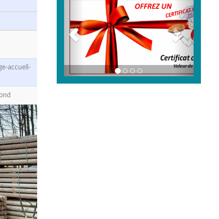
e-accueil-
rond