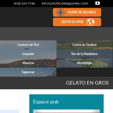
(418) 525-7748
INFOGOEXPLORIA@GMAIL.COM
PLANS DE RELANCE
SERVICES WEB
Cantons de l'Est
Centre du Québec
Gaspésie
Îles de la Madeleine
Mauricie
Montérégie
Saguenay
GELATO EN GROS
Espace pub
Previous
Next