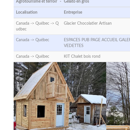
Agrotourisme et terroir - Gelato en gros
Localisation
Entreprise
Canada -> Québec ->
Q
Glacier Chocolatier Artisan
uébec
Canada ->
Québec
ESPACES PUB PAGE ACCUEIL GALE
VEDETTES
Canada ->
Québec
KIT Chalet bois rond