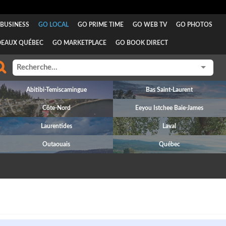
BUSINESS
GO LOCAL
GO PRIME TIME
GO WEB TV
GO PHOTOS
DEAUX QUÉBEC
GO MARKETPLACE
GO BOOK DIRECT
Abitibi-Temiscamingue
Bas Saint-Laurent
Côte-Nord
Eeyou Istchee Baie-James
Laurentides
Laval
Outaouais
Québec