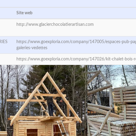
Site web
http://www.glacierchocolatierartisan.com
RIES
https://www.goexploria.com/company/147005/espaces-pub-pag
galeries-vedettes
https://www.goexploria.com/company/147026/kit-chalet-bois-