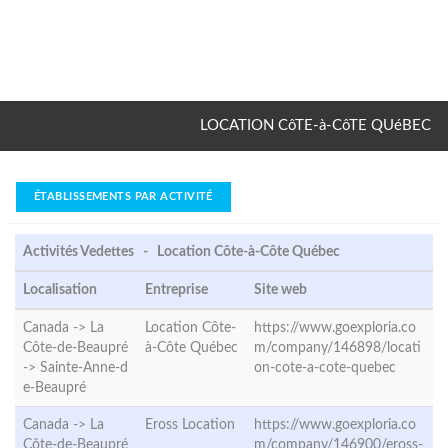
LOCATION CôTE-à-CôTE QUéBEC
ÉTABLISSEMENTS PAR ACTIVITÉ
Activités Vedettes - Location Côte-à-Côte Québec
Localisation
Entreprise
Site web
Canada -> La
Location Côte-
https://www.goexploria.co
Côte-de-Beaupré
à-Côte Québec
m/company/146898/locati
->
Sainte-Anne-d
on-cote-a-cote-quebec
e-Beaupré
Canada -> La
Eross Location
https://www.goexploria.co
Côte-de-Beaupré
m/company/146900/eross-