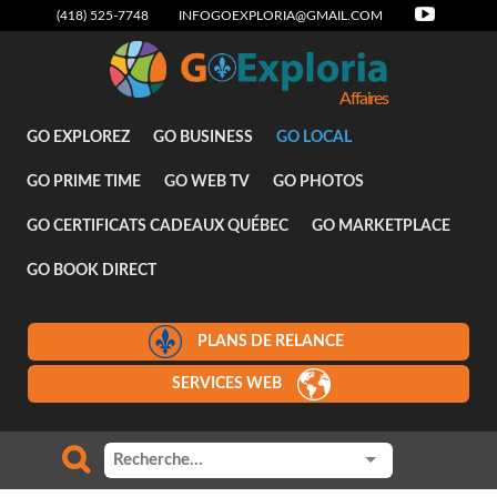
(418) 525-7748
INFOGOEXPLORIA@GMAIL.COM
Affaires
GO EXPLOREZ
GO BUSINESS
GO LOCAL
GO PRIME TIME
GO WEB TV
GO PHOTOS
GO CERTIFICATS CADEAUX QUÉBEC
GO MARKETPLACE
GO BOOK DIRECT
PLANS DE RELANCE
SERVICES WEB