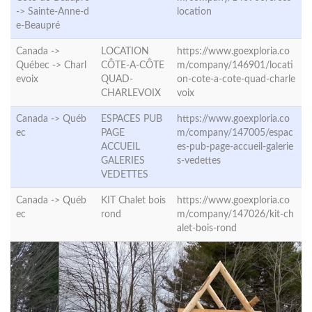
->
Sainte-Anne-d
location
e-Beaupré
Canada ->
LOCATION
https://www.goexploria.co
Québec ->
Charl
CÔTE-A-CÔTE
m/company/146901/locati
evoix
QUAD-
on-cote-a-cote-quad-charle
CHARLEVOIX
voix
Canada ->
Québ
ESPACES PUB
https://www.goexploria.co
ec
PAGE
m/company/147005/espac
ACCUEIL
es-pub-page-accueil-galerie
GALERIES
s-vedettes
VEDETTES
Canada ->
Québ
KIT Chalet bois
https://www.goexploria.co
ec
rond
m/company/147026/kit-ch
alet-bois-rond