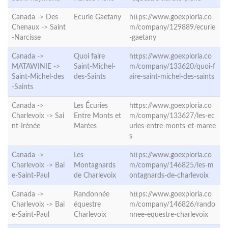
Canada -> Des
Ecurie Gaetany
https://www.goexploria.co
Chenaux ->
Saint
m/company/129889/ecurie
-Narcisse
-gaetany
Canada ->
Quoi faire
https://www.goexploria.co
MATAWINIE ->
Saint-Michel-
m/company/133620/quoi-f
Saint-Michel-des
des-Saints
aire-saint-michel-des-saints
-Saints
Canada ->
Les Écuries
https://www.goexploria.co
Charlevoix ->
Sai
Entre Monts et
m/company/133627/les-ec
nt-Irénée
Marées
uries-entre-monts-et-maree
s
Canada ->
Les
https://www.goexploria.co
Charlevoix ->
Bai
Montagnards
m/company/146825/les-m
e-Saint-Paul
de Charlevoix
ontagnards-de-charlevoix
Canada ->
Randonnée
https://www.goexploria.co
Charlevoix ->
Bai
équestre
m/company/146826/rando
e-Saint-Paul
Charlevoix
nnee-equestre-charlevoix