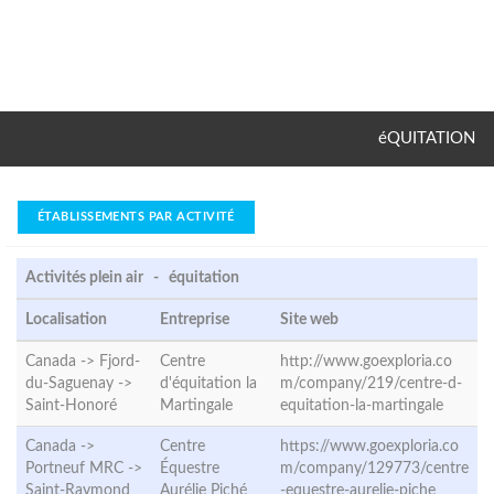
éQUITATION
ÉTABLISSEMENTS PAR ACTIVITÉ
Activités plein air - équitation
Localisation
Entreprise
Site web
Canada -> Fjord-
Centre
http://www.goexploria.co
du-Saguenay ->
d'équitation la
m/company/219/centre-d-
Saint-Honoré
Martingale
equitation-la-martingale
Canada ->
Centre
https://www.goexploria.co
Portneuf MRC ->
Équestre
m/company/129773/centre
Saint-Raymond
Aurélie Piché
-equestre-aurelie-piche