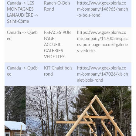
Canada -> LES
Ranch-O-Bois
https://www.goexploria.co
MONTAGNES
Rond
m/company/146965/ranch
LANAUDIÈRE ->
-o-bois-rond
Saint-Côme
Canada ->
Québ
ESPACES PUB
https://www.goexploria.co
ec
PAGE
m/company/147005/espac
ACCUEIL
es-pub-page-accueil-galerie
GALERIES
s-vedettes
VEDETTES
Canada ->
Québ
KIT Chalet bois
https://www.goexploria.co
ec
rond
m/company/147026/kit-ch
alet-bois-rond