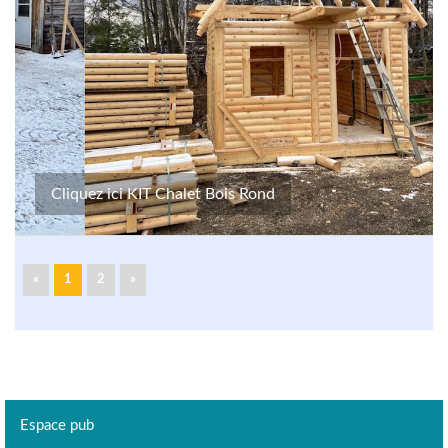
Cliquez ici KIT Chalet Bois Rond
«
1
2
»
Espace pub