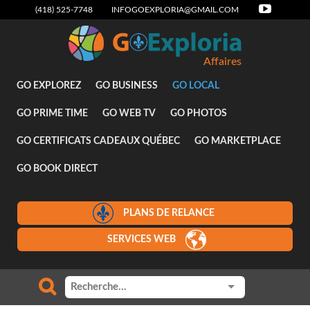
(418) 525-7748
INFOGOEXPLORIA@GMAIL.COM
Affaires
GO EXPLOREZ
GO BUSINESS
GO LOCAL
GO PRIME TIME
GO WEB TV
GO PHOTOS
GO CERTIFICATS CADEAUX QUÉBEC
GO MARKETPLACE
GO BOOK DIRECT
PLANS DE RELANCE
SERVICES WEB