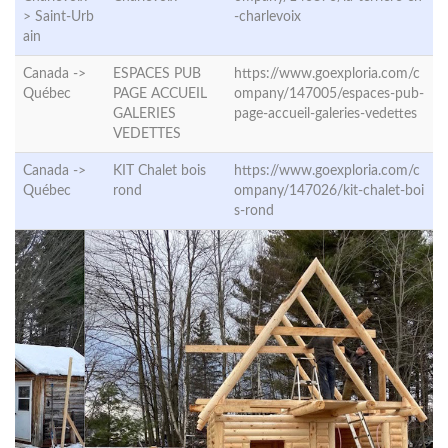
>
Saint-Urb
-charlevoix
ain
Canada ->
ESPACES PUB
https://www.goexploria.com/c
Québec
PAGE ACCUEIL
ompany/147005/espaces-pub-
GALERIES
page-accueil-galeries-vedettes
VEDETTES
Canada ->
KIT Chalet bois
https://www.goexploria.com/c
Québec
rond
ompany/147026/kit-chalet-boi
s-rond