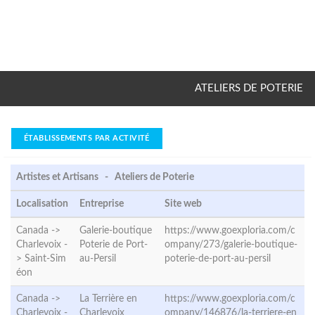
ATELIERS DE POTERIE
ÉTABLISSEMENTS PAR ACTIVITÉ
Artistes et Artisans - Ateliers de Poterie
Localisation
Entreprise
Site web
Canada ->
Galerie-boutique
https://www.goexploria.com/c
Charlevoix -
Poterie de Port-
ompany/273/galerie-boutique-
>
Saint-Sim
au-Persil
poterie-de-port-au-persil
éon
Canada ->
La Terrière en
https://www.goexploria.com/c
Charlevoix -
Charlevoix
ompany/146876/la-terriere-en