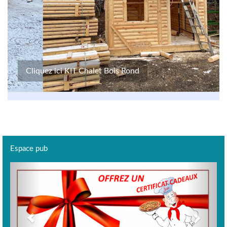
Cliquez ici KIT Chalet Bois Rond
Espace pub
Previous
Next