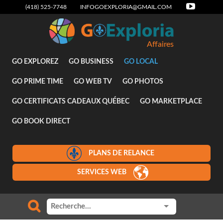
(418) 525-7748
INFOGOEXPLORIA@GMAIL.COM
Affaires
GO EXPLOREZ
GO BUSINESS
GO LOCAL
GO PRIME TIME
GO WEB TV
GO PHOTOS
GO CERTIFICATS CADEAUX QUÉBEC
GO MARKETPLACE
GO BOOK DIRECT
PLANS DE RELANCE
SERVICES WEB