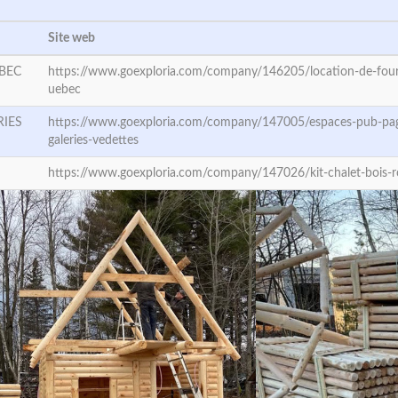
Site web
BEC
https://www.goexploria.com/company/146205/location-de-four
uebec
RIES
https://www.goexploria.com/company/147005/espaces-pub-pag
galeries-vedettes
https://www.goexploria.com/company/147026/kit-chalet-bois-