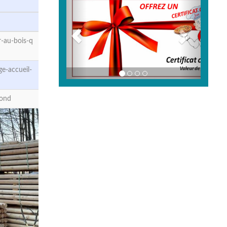
-au-bois-q
e-accueil-
rond