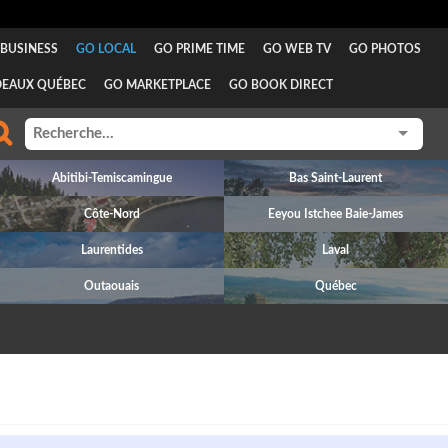
BUSINESS
GO LOCAL
GO PRIME TIME
GO WEB TV
GO PHOTOS
DEAUX QUÉBEC
GO MARKETPLACE
GO BOOK DIRECT
Abitibi-Temiscamingue
Bas Saint-Laurent
Côte-Nord
Eeyou Istchee Baie-James
Laurentides
Laval
Outaouais
Québec