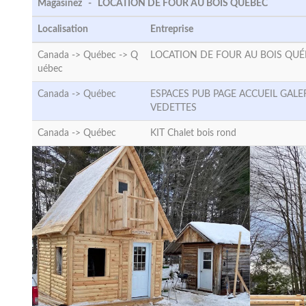
Magasinez - LOCATION DE FOUR AU BOIS QUÉBEC
Localisation
Entreprise
Canada -> Québec ->
Q
LOCATION DE FOUR AU BOIS QUÉ
uébec
Canada ->
Québec
ESPACES PUB PAGE ACCUEIL GALE
VEDETTES
Canada ->
Québec
KIT Chalet bois rond