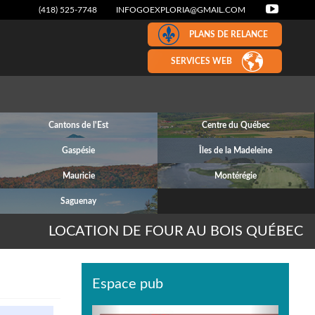
(418) 525-7748
INFOGOEXPLORIA@GMAIL.COM
PLANS DE RELANCE
SERVICES WEB
Cantons de l'Est
Centre du Québec
Gaspésie
Îles de la Madeleine
Mauricie
Montérégie
Saguenay
LOCATION DE FOUR AU BOIS QUÉBEC
Espace pub
Previous
Next