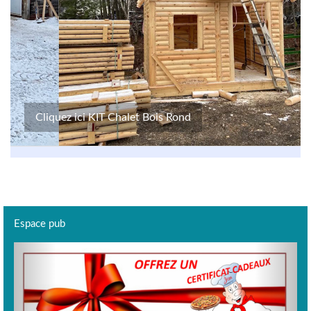
Cliquez ici KIT Chalet Bois Rond
Espace pub
Previous
Next