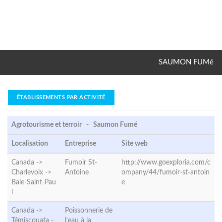
SAUMON FUMé
ÉTABLISSEMENTS PAR ACTIVITÉ
Agrotourisme et terroir - Saumon Fumé
Localisation
Entreprise
Site web
Canada ->
Fumoir St-
http://www.goexploria.com/c
Charlevoix ->
Antoine
ompany/44/fumoir-st-antoin
Baie-Saint-Pau
e
l
Canada ->
Poissonnerie de
Témiscouata -
l'eau à la