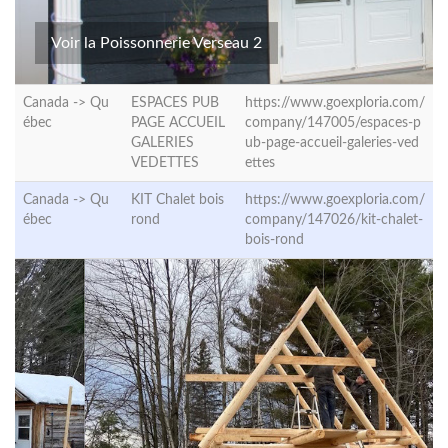
Voir la Poissonnerie Verseau 2
Canada ->
Qu
ESPACES PUB
https://www.goexploria.com/
ébec
PAGE ACCUEIL
company/147005/espaces-p
GALERIES
ub-page-accueil-galeries-ved
VEDETTES
ettes
Canada ->
Qu
KIT Chalet bois
https://www.goexploria.com/
ébec
rond
company/147026/kit-chalet-
bois-rond