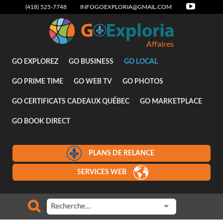
(418) 525-7748
INFOGOEXPLORIA@GMAIL.COM
Affaires
GO EXPLOREZ
GO BUSINESS
GO LOCAL
GO PRIME TIME
GO WEB TV
GO PHOTOS
GO CERTIFICATS CADEAUX QUÉBEC
GO MARKETPLACE
GO BOOK DIRECT
PLANS DE RELANCE
SERVICES WEB