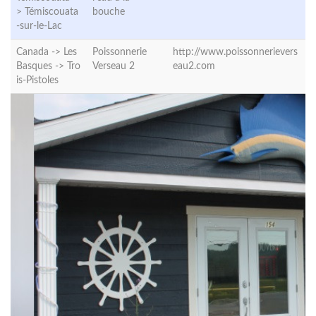
>
Témiscouata
bouche
-sur-le-Lac
Canada -> Les
Poissonnerie
http://www.poissonnerievers
Basques ->
Tro
Verseau 2
eau2.com
is-Pistoles