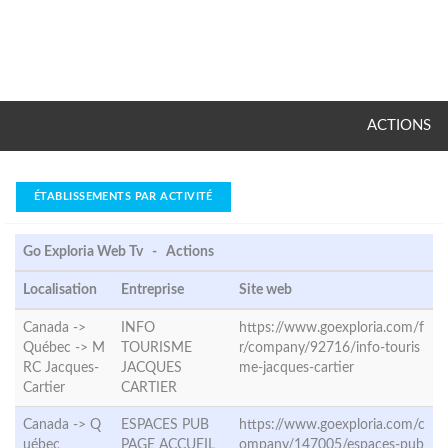
ACTIONS
ÉTABLISSEMENTS PAR ACTIVITÉ
Go Exploria Web Tv - Actions
Localisation
Entreprise
Site web
Canada ->
INFO
https://www.goexploria.com/f
Québec ->
M
TOURISME
r/company/92716/info-touris
RC Jacques-
JACQUES
me-jacques-cartier
Cartier
CARTIER
Canada ->
Q
ESPACES PUB
https://www.goexploria.com/c
uébec
PAGE ACCUEIL
ompany/147005/espaces-pub