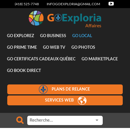
(418) 525-7748
INFOGOEXPLORIA@GMAIL.COM
Affaires
GO EXPLOREZ
GO BUSINESS
GO LOCAL
GO PRIME TIME
GO WEB TV
GO PHOTOS
GO CERTIFICATS CADEAUX QUÉBEC
GO MARKETPLACE
GO BOOK DIRECT
PLANS DE RELANCE
SERVICES WEB