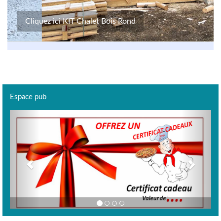
Cliquez ici KIT Chalet Bois Rond
Espace pub
Previous
Next