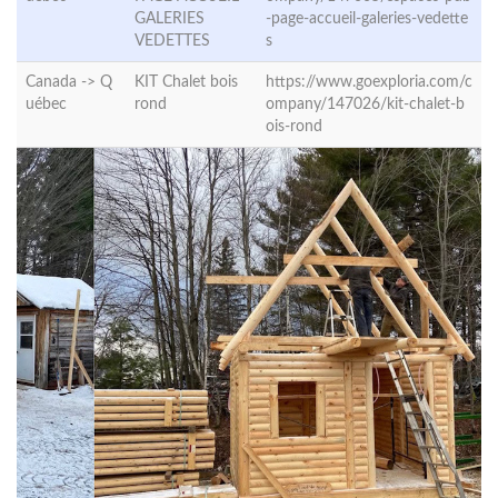
GALERIES
-page-accueil-galeries-vedette
VEDETTES
s
Canada ->
Q
KIT Chalet bois
https://www.goexploria.com/c
uébec
rond
ompany/147026/kit-chalet-b
ois-rond