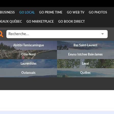
BUSINESS
GO LOCAL
GO PRIME TIME
GO WEB TV
GO PHOTOS
DEAUX QUÉBEC
GO MARKETPLACE
GO BOOK DIRECT
Abitibi-Temiscamingue
Bas Saint-Laurent
Côte-Nord
Eeyou Istchee Baie-James
Laurentides
Laval
Outaouais
Québec