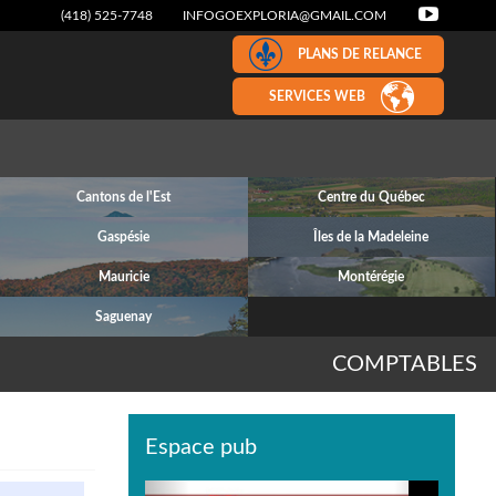
(418) 525-7748
INFOGOEXPLORIA@GMAIL.COM
PLANS DE RELANCE
SERVICES WEB
Cantons de l'Est
Centre du Québec
Gaspésie
Îles de la Madeleine
Mauricie
Montérégie
Saguenay
COMPTABLES
Espace pub
Previous
Next