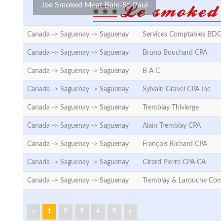
Joe Smoked Meat Baie-St-Paul
Canada -> Saguenay ->
Saguenay
Services Comptables BD
Canada -> Saguenay ->
Saguenay
Bruno Bouchard CPA
Canada -> Saguenay ->
Saguenay
B A C
Canada -> Saguenay ->
Saguenay
Sylvain Gravel CPA Inc
Canada -> Saguenay ->
Saguenay
Tremblay Thivierge
Canada -> Saguenay ->
Saguenay
Alain Tremblay CPA
Canada -> Saguenay ->
Saguenay
François Richard CPA
Canada -> Saguenay ->
Saguenay
Girard Pierre CPA CA
Canada -> Saguenay ->
Saguenay
Tremblay & Larouche Com
«
1
2
3
4
5
»