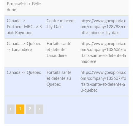
Brunswick ->
Belle
dune
Canada ->
Centre minceur
https://www.goexploria.c
Portneuf MRC ->
S
Lily-Dale
om/company/128783/ce
aint-Raymond
ntre-minceur-lily-dale
Canada -> Québec
Forfaits santé
https://www.goexploria.c
->
Lanaudière
et détente
om/company/133606/fo
Lanaudière
rfaits-sante-et-detente-la
naudiere
Canada ->
Québec
Forfaits santé
https://www.goexploria.c
et détente au
om/company/133607/fo
Quebec
rfaits-sante-et-detente-a
u-quebec
«
1
2
»