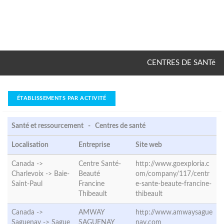
CENTRES DE SANTé
ÉTABLISSEMENTS PAR ACTIVITÉ
Santé et ressourcement - Centres de santé
Localisation
Entreprise
Site web
Canada ->
Centre Santé-
http://www.goexploria.c
Charlevoix ->
Baie-
Beauté
om/company/117/centr
Saint-Paul
Francine
e-sante-beaute-francine-
Thibeault
thibeault
Canada ->
AMWAY
http://www.amwaysague
Saguenay ->
Sague
SAGUENAY
nay.com