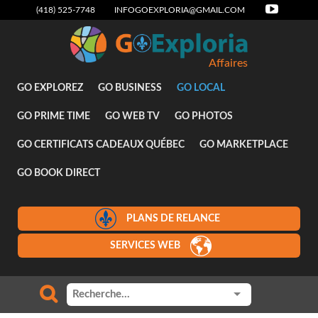
(418) 525-7748
INFOGOEXPLORIA@GMAIL.COM
Affaires
GO EXPLOREZ
GO BUSINESS
GO LOCAL
GO PRIME TIME
GO WEB TV
GO PHOTOS
GO CERTIFICATS CADEAUX QUÉBEC
GO MARKETPLACE
GO BOOK DIRECT
PLANS DE RELANCE
SERVICES WEB