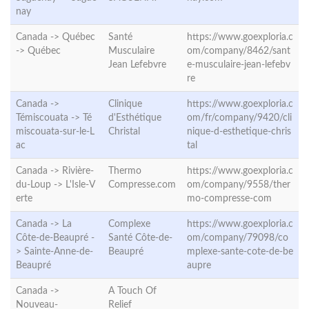
nay
Canada -> Québec
Santé
https://www.goexploria.c
->
Québec
Musculaire
om/company/8462/sant
Jean Lefebvre
e-musculaire-jean-lefebv
re
Canada ->
Clinique
https://www.goexploria.c
Témiscouata ->
Té
d'Esthétique
om/fr/company/9420/cli
miscouata-sur-le-L
Christal
nique-d-esthetique-chris
ac
tal
Canada -> Rivière-
Thermo
https://www.goexploria.c
du-Loup ->
L'Isle-V
Compresse.com
om/company/9558/ther
erte
mo-compresse-com
Canada -> La
Complexe
https://www.goexploria.c
Côte-de-Beaupré -
Santé Côte-de-
om/company/79098/co
>
Sainte-Anne-de-
Beaupré
mplexe-sante-cote-de-be
Beaupré
aupre
Canada ->
A Touch Of
Nouveau-
Relief