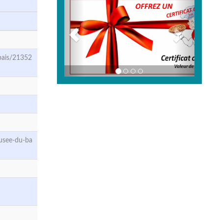
pais/21352
usee-du-ba