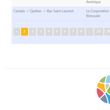
Amérique
Canada -> Québec ->
Bas Saint-Laurent
La Corporation
Rimouski
«
1
2
3
4
5
6
7
8
...
27
2