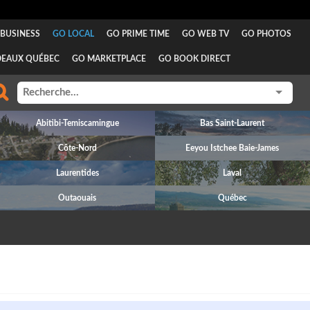
BUSINESS
GO LOCAL
GO PRIME TIME
GO WEB TV
GO PHOTOS
DEAUX QUÉBEC
GO MARKETPLACE
GO BOOK DIRECT
Abitibi-Temiscamingue
Bas Saint-Laurent
Côte-Nord
Eeyou Istchee Baie-James
Laurentides
Laval
Outaouais
Québec