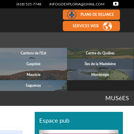
(418) 525-7748
INFOGOEXPLORIA@GMAIL.COM
PLANS DE RELANCE
SERVICES WEB
Cantons de l'Est
Centre du Québec
Gaspésie
Îles de la Madeleine
Mauricie
Montérégie
Saguenay
MUSéES
Espace pub
Previous
Next